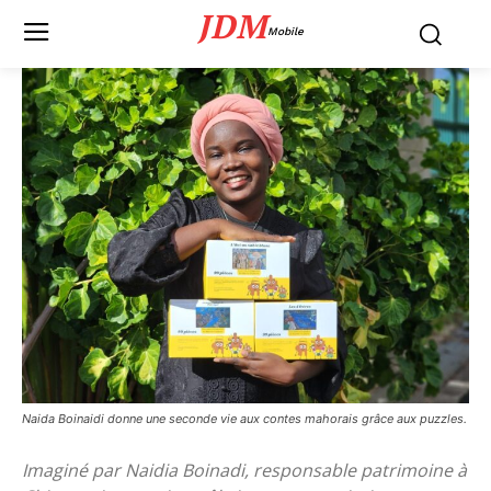
JDM
Mobile
Naida Boinaidi donne une seconde vie aux contes mahorais grâce aux puzzles.
Imaginé par Naidia Boinadi, responsable patrimoine à