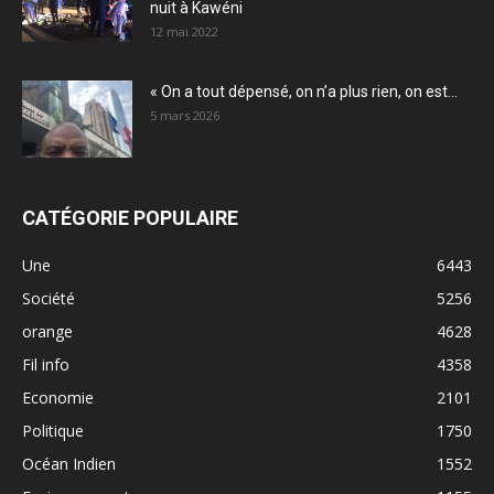
nuit à Kawéni
12 mai 2022
« On a tout dépensé, on n’a plus rien, on est...
5 mars 2026
CATÉGORIE POPULAIRE
Une
6443
Société
5256
orange
4628
Fil info
4358
Economie
2101
Politique
1750
Océan Indien
1552