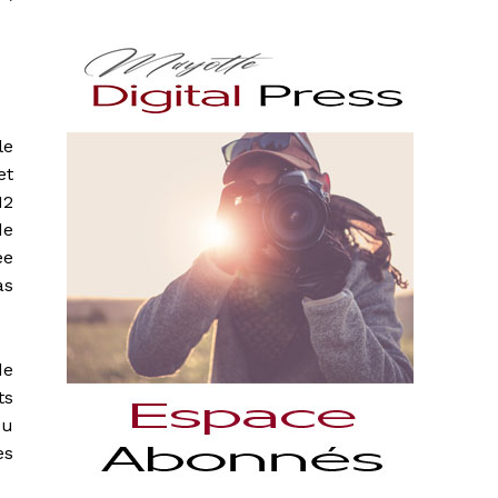
e
le
et
12
de
ée
as
de
ts
du
es