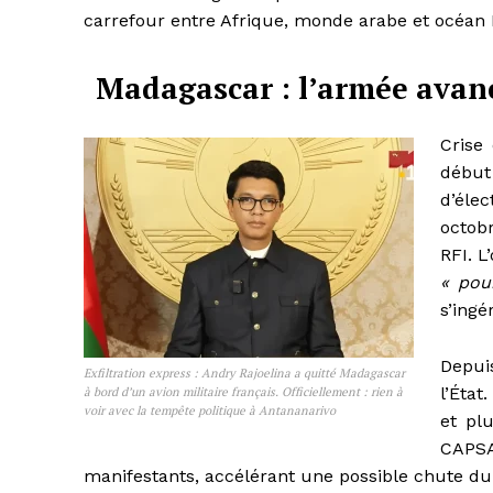
carrefour entre Afrique, monde arabe et océan 
Madagascar : l’armée avance
Crise
début
d’élec
octob
RFI. 
« pou
s’ingé
Depui
Exfiltration express : Andry Rajoelina a quitté Madagascar
l’État
à bord d’un avion militaire français. Officiellement : rien à
voir avec la tempête politique à Antananarivo
et pl
CAPS
manifestants, accélérant une possible chute du