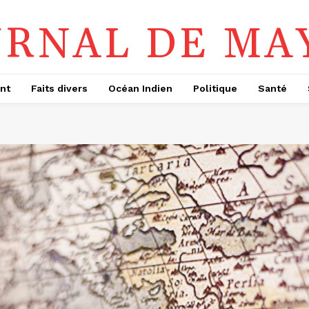
URNAL DE MA
nt
Faits divers
Océan Indien
Politique
Santé