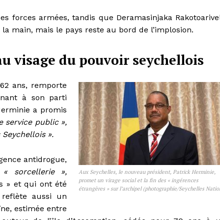
es forces armées, tandis que Deramasinjaka Rakotoarive
la main, mais le pays reste au bord de l’implosion.
u visage du pouvoir seychellois
 62 ans, remporte
nnant à son parti
Herminie a promis
e service public »,
 Seychellois ».
agence antidrogue,
r
« sorcellerie »,
Aux Seychelles, le nouveau président, Patrick Herminie,
promet un virage social et la fin des « ingérences
s » et qui ont été
étrangères » sur l’archipel (photographie/Seychelles Natio
 reflète aussi un
ïne, estimée entre