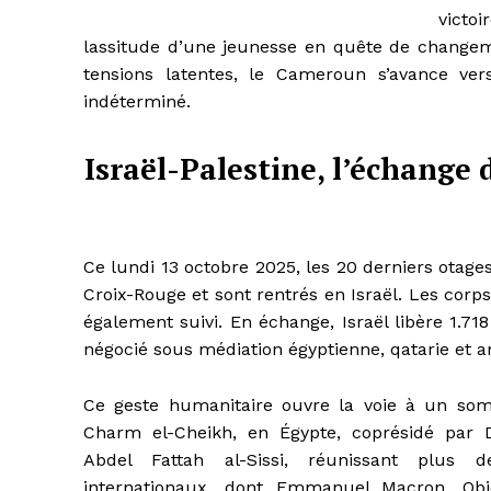
victoi
lassitude d’une jeunesse en quête de changemen
tensions latentes, le Cameroun s’avance ve
indéterminé.
Israël-Palestine, l’échange 
Ce lundi 13 octobre 2025, les 20 derniers otage
Croix-Rouge et sont rentrés en Israël. Les corps
également suivi. En échange, Israël libère 1.71
négocié sous médiation égyptienne, qatarie et a
Ce geste humanitaire ouvre la voie à un som
Charm el-Cheikh, en Égypte, coprésidé par
Abdel Fattah al-Sissi, réunissant plus d
internationaux, dont Emmanuel Macron. Obje