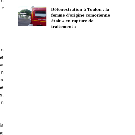
un
e
«
Défenestration à Toulon : la
femme d’origine comorienne
était « en rupture de
traitement »
un
me
sa
un
ux
ne
s,
un
is
ne