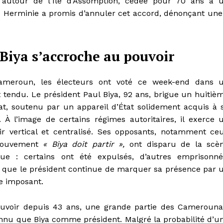
 autour de l’île d’Assomption, cédée pour 70 ans à 
e. Herminie a promis d’annuler cet accord, dénonçant un
Biya s’accroche au pouvoir
meroun, les électeurs ont voté ce week-end dans 
 tendu. Le président Paul Biya, 92 ans, brigue un huitiè
t, soutenu par un appareil d’État solidement acquis à 
. À l’image de certains régimes autoritaires, il exerce 
ir vertical et centralisé. Ses opposants, notamment ce
ouvement
« Biya doit partir »,
ont disparu de la scè
ique : certains ont été expulsés, d’autres emprisonné
s que le président continue de marquer sa présence par 
e imposant.
uvoir depuis 43 ans, une grande partie des Camerouna
onnu que Biya comme président. Malgré la probabilité d’u