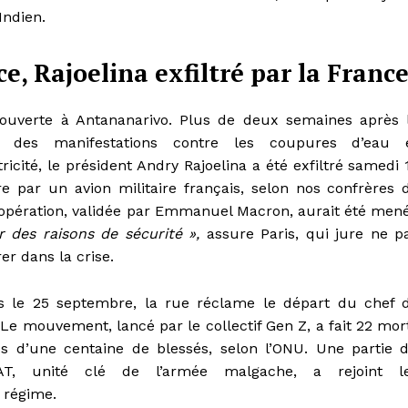
Indien.
, Rajoelina exfiltré par la Franc
 ouverte à Antananarivo. Plus de deux semaines après 
 des manifestations contre les coupures d’eau 
tricité, le président Andry Rajoelina a été exfiltré samedi 
re par un avion militaire français, selon nos confrères 
L’opération, validée par Emmanuel Macron, aurait été men
r des raisons de sécurité »,
assure Paris, qui jure ne p
rer dans la crise.
s le 25 septembre, la rue réclame le départ du chef 
. Le mouvement, lancé par le collectif Gen Z, a fait 22 mor
us d’une centaine de blessés, selon l’ONU. Une partie 
AT, unité clé de l’armée malgache, a rejoint l
 régime.