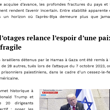
re acquise d’avance, les profondes fractures du pays et 
t rendent l’avenir incertain. Entre stabilité apparente 
rs un horizon où l’après-Biya demeure plus que jama
d’otages relance l’espoir d’une pai
fragile
s israéliens détenus par le Hamas à Gaza ont été remis à 
 de 28 autres, tués lors de l’attaque du 7 octobre 2023, o
8 prisonniers palestiniens, dans le cadre d’un cessez-le-f
méricaine.
met historique à
 Donald Trump et
e 20 dirigeants
ctif : poser les