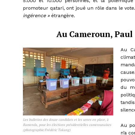
5.000 et 10.000 personnes, et la polémique
promoteur qatari, ont joué un rôle dans le vot
ingérence »
étrangère.
Au Cameroun, Paul 
Au Ca
climat
manda
cause
pouvo
du m
polit
tandi
silenc
Les bulletins des douze candidats et les urnes en place, à
Au po
Bamenda, pour les élections présidentielles camerounaises
(photographie/Frédéric Takang)
n’a c