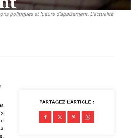
nt
ns politiques et lueurs d’apaisement. L’actualité
e
PARTAGEZ L'ARTICLE :
es
ux
ue
la
e,