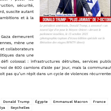
ction, sécurité,
rd, suscite autant
ambitions et à la
Le président américain, Donald Trump, a annoncé « un
nouvel âge d’or pour le Moyen-Orient » devant le
parlement israélien, le 13 octobre 2025
 à Gaza demeurent
(photographie/capture d’écran/édition spéciale sur la
éliennes, mène une
libération des otages/BFMTV direct)
 et collaborateurs
litiques dans une
éfi colossal : infrastructures détruites, services publi
 l’envoi de 600 camions d’aide par jour, mais la communau
 soit pas qu’un répit dans un cycle de violences récurrente
Donald Trump
Égypte
Emmanuel Macron
France
iya
Seychelles