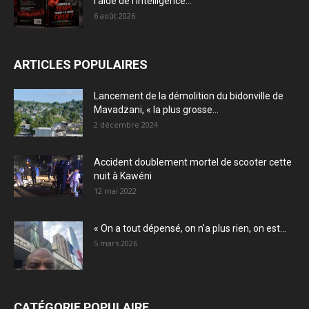
l’aide de l’intelligence...
6 août 2026
ARTICLES POPULAIRES
Lancement de la démolition du bidonville de
Mavadzani, « la plus grosse...
2 décembre 2024
Accident doublement mortel de scooter cette
nuit à Kawéni
12 mai 2022
« On a tout dépensé, on n’a plus rien, on est...
5 mars 2026
CATÉGORIE POPULAIRE