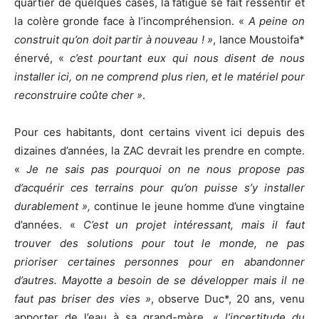
quartier de quelques cases, la fatigue se fait ressentir et
la colère gronde face à l’incompréhension. «
A peine on
construit qu’on doit partir à nouveau ! »
, lance Moustoifa*
énervé, «
c’est pourtant eux qui nous disent de nous
installer ici, on ne comprend plus rien, et le matériel pour
reconstruire coûte cher »
.
Pour ces habitants, dont certains vivent ici depuis des
dizaines d’années, la ZAC devrait les prendre en compte.
«
Je ne sais pas pourquoi on ne nous propose pas
d’acquérir ces terrains pour qu’on puisse s’y installer
durablement »,
continue le jeune homme d’une vingtaine
d’années. «
C’est un projet intéressant, mais il faut
trouver des solutions pour tout le monde, ne pas
prioriser certaines personnes pour en abandonner
d’autres. Mayotte a besoin de se développer mais il ne
faut pas briser des vies »
, observe Duc*, 20 ans, venu
apporter de l’eau à sa grand-mère, «
l’incertitude du