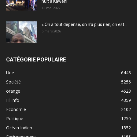
nuit à Kawéni
12 mai 2022
« On a tout dépensé, on n’a plus rien, on est...
5 mars 2026
CATÉGORIE POPULAIRE
Une
6443
Société
5256
orange
4628
Fil info
4359
Economie
2102
Politique
1750
Océan Indien
1552
Environnement
1155