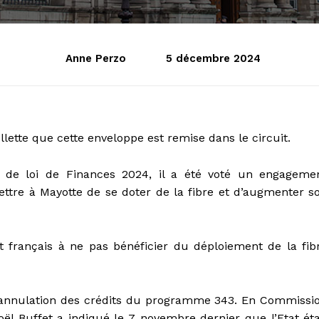
Anne Perzo
5 décembre 2024
llette que cette enveloppe est remise dans le circuit.
 de loi de Finances 2024, il a été voté un engageme
ttre à Mayotte de se doter de la fibre et d’augmenter s
français à ne pas bénéficier du déploiement de la fib
 l’annulation des crédits du programme 343. En Commissi
oël Buffet a indiqué le 7 novembre dernier que l’Etat éta