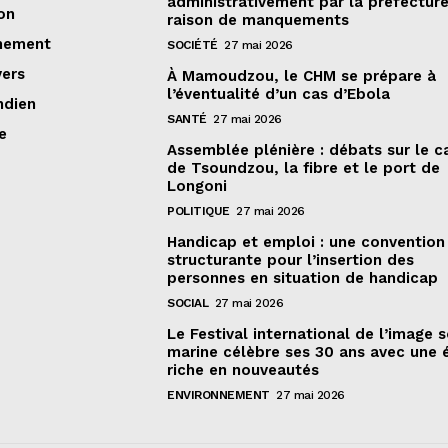
administrativement par la préfectur
on
raison de manquements
nement
SOCIÉTÉ
27 mai 2026
vers
À Mamoudzou, le CHM se prépare à
l’éventualité d’un cas d’Ebola
ndien
SANTÉ
27 mai 2026
e
Assemblée plénière : débats sur le 
de Tsoundzou, la fibre et le port de
Longoni
POLITIQUE
27 mai 2026
Handicap et emploi : une convention
structurante pour l’insertion des
personnes en situation de handicap
SOCIAL
27 mai 2026
Le Festival international de l’image 
marine célèbre ses 30 ans avec une 
riche en nouveautés
ENVIRONNEMENT
27 mai 2026