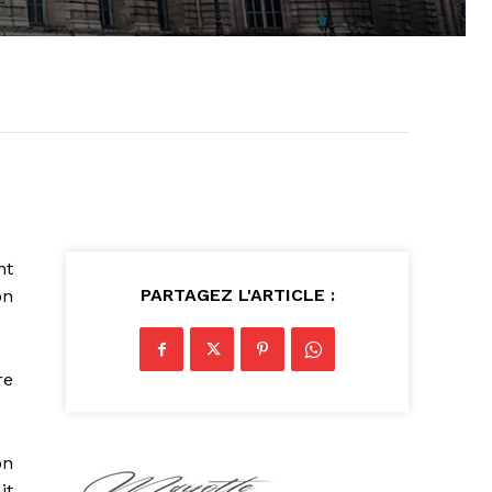
nt
PARTAGEZ L'ARTICLE :
on
re
on
it