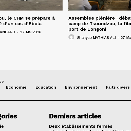
u, le CHM se prépare à
Assemblée plénière : déba
é d’un cas d’Ebola
camp de Tsoundzou, la fibr
port de Longoni
 HANGARD
-
27 Mai 2026
Shanyce MATHIAS ALI
-
27 Ma
EB
Economie
Education
Environnement
Faits divers
ories
Derniers articles
ie
Deux établissements fermés