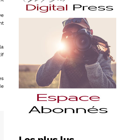
ve
nt
la
if
ès
de
Les plus lus