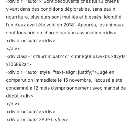
<div dir="auto">"Sont découverts chez lui 13 chiens
vivant dans des conditions déplorables, sans eau ni
nourriture, plusieurs sont mutilés et blessés. Identifié,
l’un d’eux avait été volé en 2018". Apeurés, les animaux
sont tous pris en charge par une association.</div>
<div dir="auto"></div>
</div>
<div class="x11i5rnm xat24cr x1mh8g0r x1vvkbs xtlvy1s
x126k92a">
<div dir="auto" style="text-align: justify;">Jugé en
comparution immédiate le 15 novembre, l’accusé a été
condamné à 12 mois d’emprisonnement avec mandat de
dépôt.</div>
</div>
<div dir="auto"></div>
<div dir="auto">A.P-L.</div>