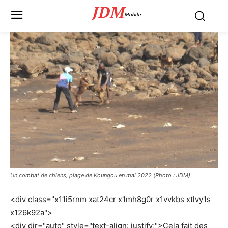
JDM
Mobile
Un combat de chiens, plage de Koungou en mai 2022 (Photo : JDM)
<div class="x11i5rnm xat24cr x1mh8g0r x1vvkbs xtlvy1s
x126k92a">
<div dir="auto" style="text-align: justify;">Cela fait des