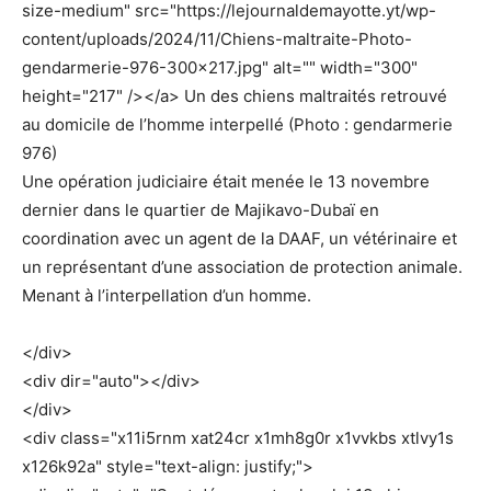
size-medium" src="https://lejournaldemayotte.yt/wp-
content/uploads/2024/11/Chiens-maltraite-Photo-
gendarmerie-976-300×217.jpg" alt="" width="300"
height="217" /></a> Un des chiens maltraités retrouvé
au domicile de l’homme interpellé (Photo : gendarmerie
976)
Une opération judiciaire était menée le 13 novembre
dernier dans le quartier de Majikavo-Dubaï en
coordination avec un agent de la DAAF, un vétérinaire et
un représentant d’une association de protection animale.
Menant à l’interpellation d’un homme.
</div>
<div dir="auto"></div>
</div>
<div class="x11i5rnm xat24cr x1mh8g0r x1vvkbs xtlvy1s
x126k92a" style="text-align: justify;">