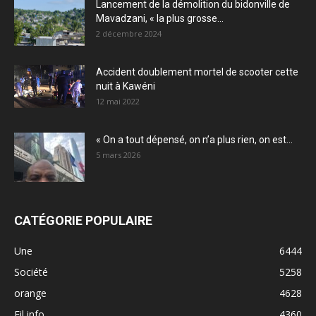
Lancement de la démolition du bidonville de
Mavadzani, « la plus grosse...
2 décembre 2024
Accident doublement mortel de scooter cette
nuit à Kawéni
12 mai 2022
« On a tout dépensé, on n’a plus rien, on est...
5 mars 2026
CATÉGORIE POPULAIRE
Une
6444
Société
5258
orange
4628
Fil info
4360