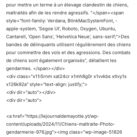
pour mettre un terme à un élevage clandestin de chiens,
maltraités afin de les rendre agressifs. "</span><span
style="font-family: Verdana, BlinkMacSystemFont, -
apple-system, ‘Segoe UI’, Roboto, Oxygen, Ubuntu,
Cantarell, ‘Open Sans’, ‘Helvetica Neue’, sans-serif;">Des
bandes de délinquants utilisent régulièrement des chiens
pour commettre des vols et des agressions. Des combats
de chiens sont également organisés", détaillent les
gendarmes. </span></div>
<div class="x11i5rnm xat24cr x1mh8g0r x1vvkbs xtlvy1s
x126k92a" style="text-align: justify;">
<div dir="auto"></div>
<div dir="auto">
<a href="https://lejournaldemayotte.yt/wp-
content/uploads/2024/11/Chiens-maltraite-Photo-
gendarmerie-976.jpg"><img class="wp-image-51826