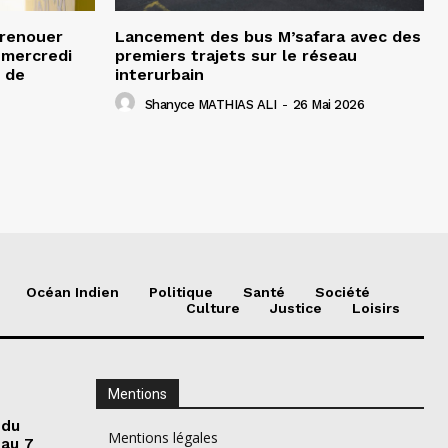
 renouer
Lancement des bus M’safara avec des
e mercredi
premiers trajets sur le réseau
 de
interurbain
Shanyce MATHIAS ALI
-
26 Mai 2026
Océan Indien
Politique
Santé
Société
Culture
Justice
Loisirs
Mentions
 du
Mentions légales
 au 7