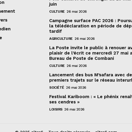
on
juin
nement
CULTURE
26 mai 2026
vers
Campagne surface PAC 2026 : Poursu
la télédéclaration en période de dé
ndien
tardif
e
AGRICULTURE
26 mai 2026
La Poste invite le public à renouer a
plaisir de l’écrit ce mercredi 27 mai 
Bureau de Poste de Combani
CULTURE
26 mai 2026
Lancement des bus M’safara avec d
premiers trajets sur le réseau interur
SOCIÉTÉ
26 mai 2026
Festival Kariboom : « Le phénix renaî
ses cendres »
LOISIRS
26 mai 2026