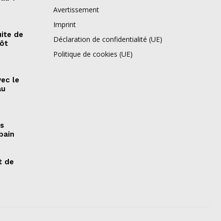
Avertissement
Imprint
ite de
Déclaration de confidentialité (UE)
pôt
Politique de cookies (UE)
vec le
au
es
bain
t de