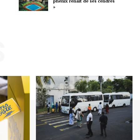
phénix renaît de ses cendres
»
S