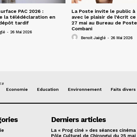
urface PAC 2026 :
La Poste invite le public à
e la télédéclaration en
avec le plaisir de l’écrit c
dépôt tardif
27 mai au Bureau de Poste
Combani
glé
-
26 Mai 2026
Benoit Jaëglé
-
26 Mai 2026
EB
Economie
Education
Environnement
Faits divers
ories
Derniers articles
ie
La « Prog ciné » des séances cinéma
Pôle Culturel de Chirongui du 25 mai