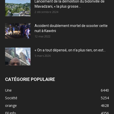
Lancement de la démolition du bidonville de
Mavadzani, « la plus grosse...
2 décembre 2024
Accident doublement mortel de scooter cette
nuit à Kawéni
12 mai 2022
« On a tout dépensé, on n’a plus rien, on est...
5 mars 2026
CATÉGORIE POPULAIRE
Une
6440
Société
5254
orange
4628
Fil info
4356