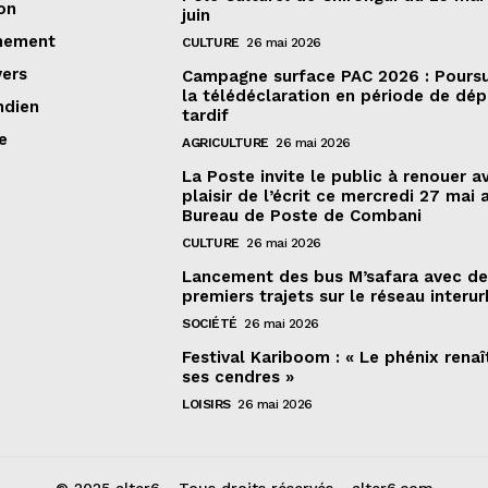
on
juin
nement
CULTURE
26 mai 2026
vers
Campagne surface PAC 2026 : Poursu
la télédéclaration en période de dé
ndien
tardif
e
AGRICULTURE
26 mai 2026
La Poste invite le public à renouer a
plaisir de l’écrit ce mercredi 27 mai 
Bureau de Poste de Combani
CULTURE
26 mai 2026
Lancement des bus M’safara avec d
premiers trajets sur le réseau interur
SOCIÉTÉ
26 mai 2026
Festival Kariboom : « Le phénix renaî
ses cendres »
LOISIRS
26 mai 2026