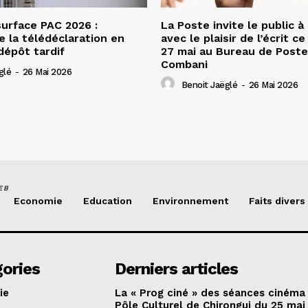
urface PAC 2026 :
La Poste invite le public à
e la télédéclaration en
avec le plaisir de l’écrit c
dépôt tardif
27 mai au Bureau de Poste
Combani
glé
-
26 Mai 2026
Benoit Jaëglé
-
26 Mai 2026
EB
Economie
Education
Environnement
Faits divers
ories
Derniers articles
ie
La « Prog ciné » des séances cinéma
Pôle Culturel de Chirongui du 25 mai