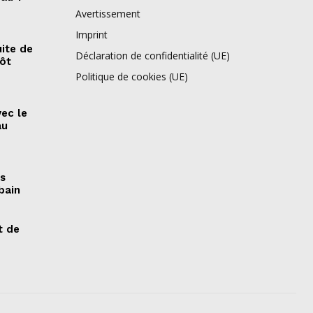
Avertissement
Imprint
ite de
Déclaration de confidentialité (UE)
pôt
Politique de cookies (UE)
vec le
au
es
bain
t de