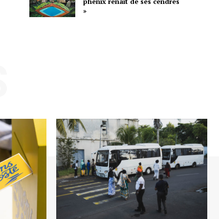
phénix renaît de ses cendres
»
S