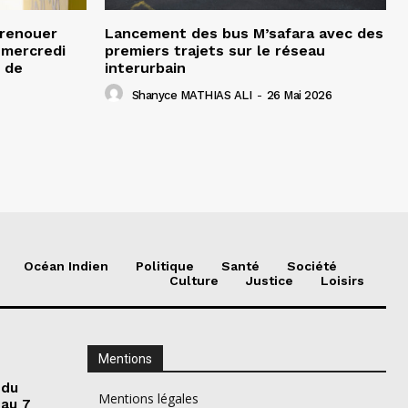
 renouer
Lancement des bus M’safara avec des
e mercredi
premiers trajets sur le réseau
 de
interurbain
Shanyce MATHIAS ALI
-
26 Mai 2026
Océan Indien
Politique
Santé
Société
Culture
Justice
Loisirs
Mentions
 du
Mentions légales
 au 7