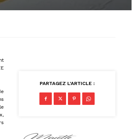
nt
ZE
PARTAGEZ L'ARTICLE :
de
ns
le
x,
rs