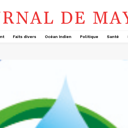
URNAL DE MA
nt
Faits divers
Océan Indien
Politique
Santé