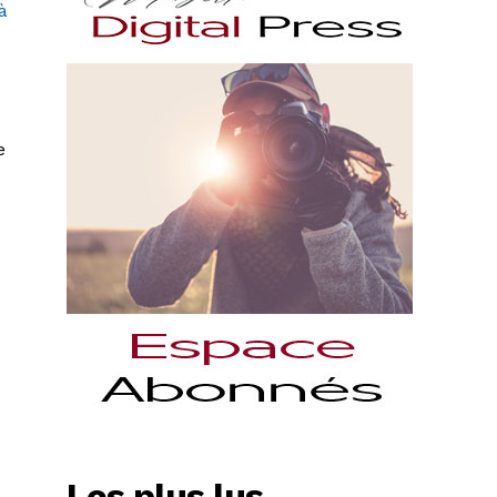
à
e
Les plus lus