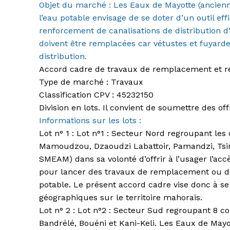
Objet du marché : Les Eaux de Mayotte (ancienn
l’eau potable
envisage de se doter d’un outil e
renforcement de canalisations de
distribution 
doivent être remplacées car vétustes et fuyard
distribution.
Accord cadre de travaux de remplacement et re
Type de marché :
Travaux
Classification CPV :
45232150
Division en lots.
Il convient de soumettre des off
Informations sur les lots :
Lot n° 1 :
Lot n°1 : Secteur Nord regroupant l
Mamoudzou, Dzaoudzi
Labattoir
, Pamandzi, Tsi
SMEAM) dans sa volonté d’offrir à l’usager l’acc
pour lancer des travaux de remplacement ou d
potable. Le présent accord cadre vise donc à se
géographiques sur
le territoire mahorais.
Lot n° 2 :
Lot n°2 : Secteur Sud regroupant 8 c
Bandrélé, Bouéni et
Kani-Keli
.
Les Eaux de Mayo