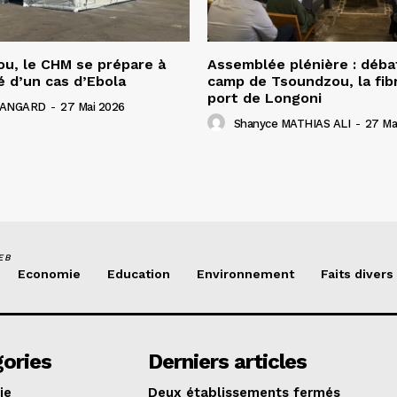
u, le CHM se prépare à
Assemblée plénière : déba
é d’un cas d’Ebola
camp de Tsoundzou, la fibr
port de Longoni
 HANGARD
-
27 Mai 2026
Shanyce MATHIAS ALI
-
27 Ma
EB
Economie
Education
Environnement
Faits divers
ories
Derniers articles
ie
Deux établissements fermés