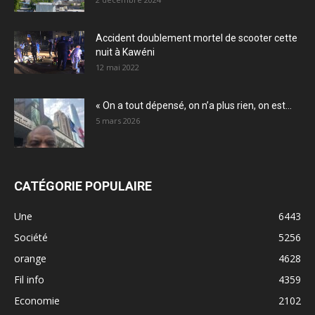
Accident doublement mortel de scooter cette
nuit à Kawéni
12 mai 2022
« On a tout dépensé, on n’a plus rien, on est...
5 mars 2026
CATÉGORIE POPULAIRE
Une
6443
Société
5256
orange
4628
Fil info
4359
Economie
2102