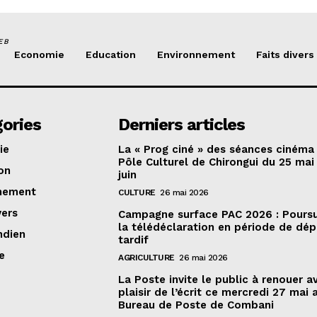
EB
Economie
Education
Environnement
Faits divers
ories
Derniers articles
ie
La « Prog ciné » des séances cinéma
Pôle Culturel de Chirongui du 25 mai
on
juin
nement
CULTURE
26 mai 2026
vers
Campagne surface PAC 2026 : Poursu
la télédéclaration en période de dé
ndien
tardif
e
AGRICULTURE
26 mai 2026
La Poste invite le public à renouer a
plaisir de l’écrit ce mercredi 27 mai 
Bureau de Poste de Combani