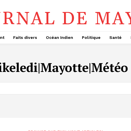
URNAL DE MA
nt
Faits divers
Océan Indien
Politique
Santé
ikeledi|Mayotte|Météo