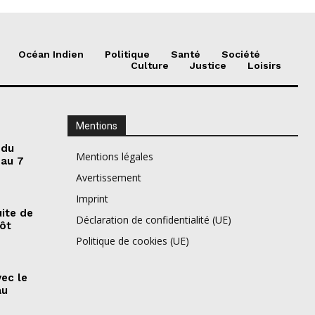
Océan Indien
Politique
Santé
Société
Culture
Justice
Loisirs
Mentions
 du
Mentions légales
 au 7
Avertissement
Imprint
ite de
Déclaration de confidentialité (UE)
pôt
Politique de cookies (UE)
vec le
au