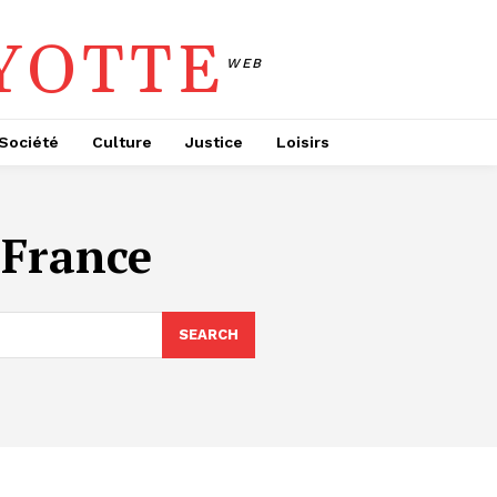
YOTTE
WEB
Société
Culture
Justice
Loisirs
 France
SEARCH