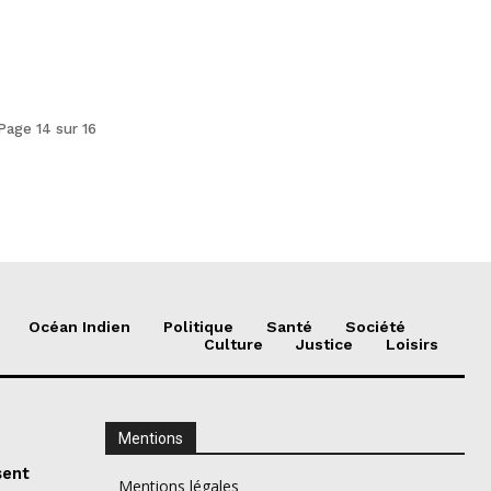
Page 14 sur 16
Océan Indien
Politique
Santé
Société
Culture
Justice
Loisirs
Mentions
sent
Mentions légales