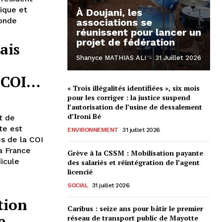
ique et
À Doujani, les
conde
associations se
réunissent pour lancer un
projet de fédération
ais
Shanyce MATHIAS ALI
-
31 Juillet 2026
a COI…
« Trois illégalités identifiées », six mois
pour les corriger : la justice suspend
l’autorisation de l’usine de dessalement
d’Ironi Bé
at de
te est
ENVIRONNEMENT
31 juillet 2026
es de la COI
a France
Grève à la CSSM : Mobilisation payante
dicule
des salariés et réintégration de l’agent
licencié
SOCIAL
31 juillet 2026
tion
Caribus : seize ans pour bâtir le premier
e
réseau de transport public de Mayotte