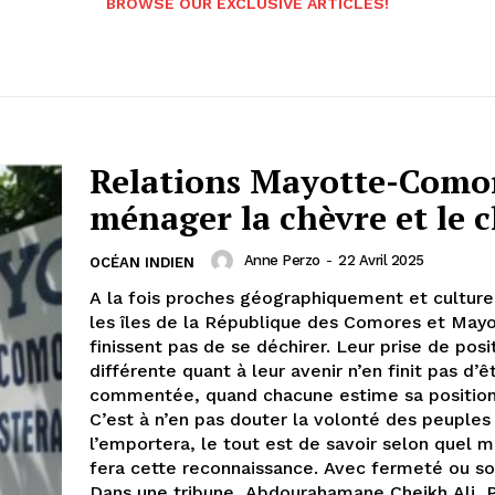
BROWSE OUR EXCLUSIVE ARTICLES!
Relations Mayotte-Comor
ménager la chèvre et le 
Anne Perzo
-
22 Avril 2025
OCÉAN INDIEN
A la fois proches géographiquement et culture
les îles de la République des Comores et Mayo
finissent pas de se déchirer. Leur prise de posi
différente quant à leur avenir n’en finit pas d’ê
commentée, quand chacune estime sa position
C’est à n’en pas douter la volonté des peuples
l’emportera, le tout est de savoir selon quel 
fera cette reconnaissance. Avec fermeté ou s
Dans une tribune, Abdourahamane Cheikh Ali, 