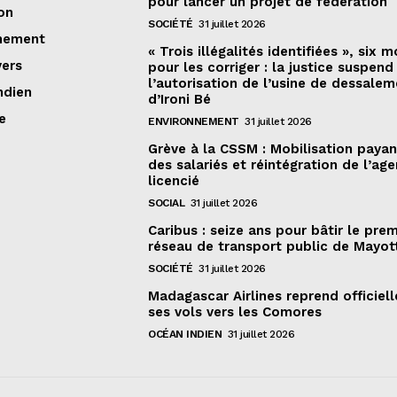
pour lancer un projet de fédération
on
SOCIÉTÉ
31 juillet 2026
nement
« Trois illégalités identifiées », six m
vers
pour les corriger : la justice suspend
l’autorisation de l’usine de dessale
ndien
d’Ironi Bé
e
ENVIRONNEMENT
31 juillet 2026
Grève à la CSSM : Mobilisation paya
des salariés et réintégration de l’age
licencié
SOCIAL
31 juillet 2026
Caribus : seize ans pour bâtir le prem
réseau de transport public de Mayot
SOCIÉTÉ
31 juillet 2026
Madagascar Airlines reprend officiel
ses vols vers les Comores
OCÉAN INDIEN
31 juillet 2026