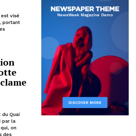
 est visé
, portant
ues
sion
otte
, clame
t du Quai
 par la
qui, on
s des