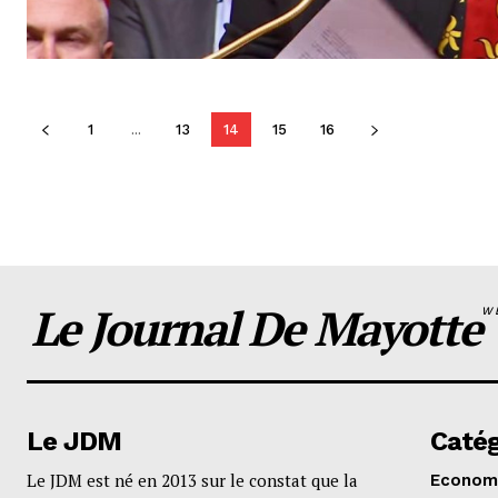
1
...
13
14
15
16
Le Journal De Mayotte
W
Le JDM
Catég
Le JDM est né en 2013 sur le constat que la
Econom