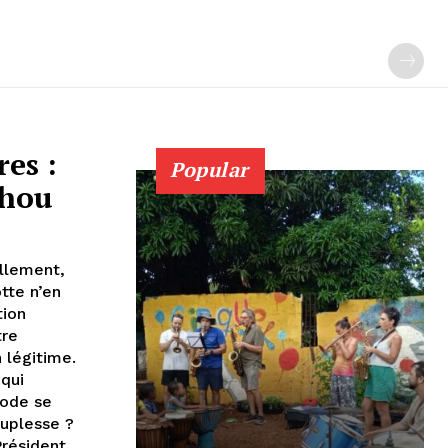
es :
Popular
chou
llement,
tte n’en
tion
tre
 légitime.
 qui
mode se
ouplesse ?
Président