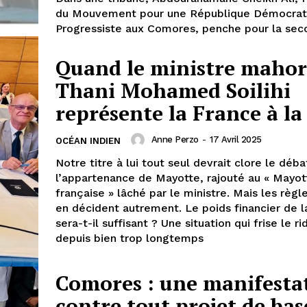
du Mouvement pour une République Démocrat
Progressiste aux Comores, penche pour la se
Quand le ministre mahor
Thani Mohamed Soilihi
représente la France à l
Anne Perzo
-
17 Avril 2025
OCÉAN INDIEN
Notre titre à lui tout seul devrait clore le déb
l’appartenance de Mayotte, rajouté au « Mayot
française » lâché par le ministre. Mais les règl
en décident autrement. Le poids financier de l
sera-t-il suffisant ? Une situation qui frise le ri
depuis bien trop longtemps
Comores : une manifesta
contre tout projet de bas