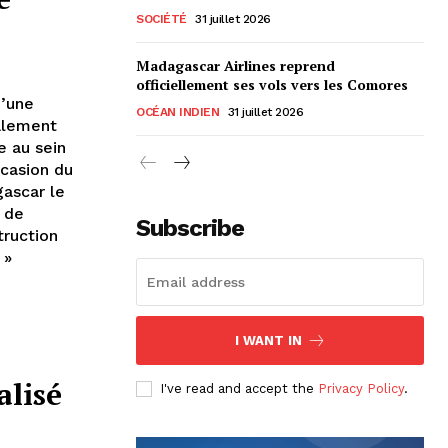
SOCIÉTÉ
31 juillet 2026
Madagascar Airlines reprend
officiellement ses vols vers les Comores
d’une
OCÉAN INDIEN
31 juillet 2026
alement
e au sein
ccasion du
ascar le
e de
Subscribe
truction
 »
I WANT IN
alisé
I've read and accept the
Privacy Policy
.