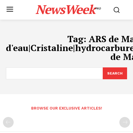
NewsWeek
PRO
Tag:
ARS de Ma
d'eau|Cristaline|hydrocarbur
de M
SEARCH
BROWSE OUR EXCLUSIVE ARTICLES!