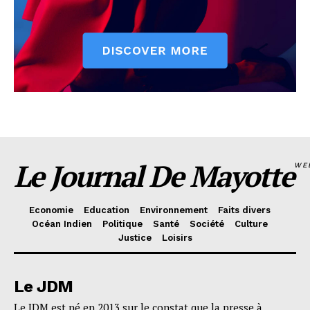
Le Journal De Mayotte
WE
Economie
Education
Environnement
Faits divers
Océan Indien
Politique
Santé
Société
Culture
Justice
Loisirs
Le JDM
Le JDM est né en 2013 sur le constat que la presse à