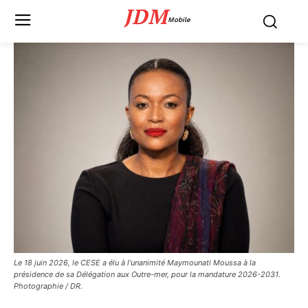
JDM
Mobile
Le 18 juin 2026, le CESE a élu à l’unanimité Maymounati Moussa à la
présidence de sa Délégation aux Outre-mer, pour la mandature 2026-2031.
Photographie / DR.