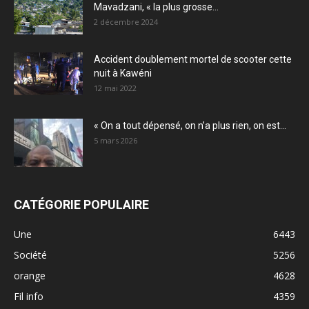
Mavadzani, « la plus grosse...
2 décembre 2024
Accident doublement mortel de scooter cette
nuit à Kawéni
12 mai 2022
« On a tout dépensé, on n’a plus rien, on est...
5 mars 2026
CATÉGORIE POPULAIRE
Une
6443
Société
5256
orange
4628
Fil info
4359