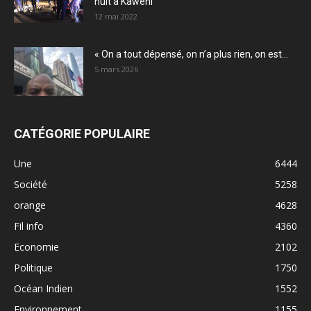
nuit à Kawéni
12 mai 2022
« On a tout dépensé, on n’a plus rien, on est...
5 mars 2026
CATÉGORIE POPULAIRE
Une
6444
Société
5258
orange
4628
Fil info
4360
Economie
2102
Politique
1750
Océan Indien
1552
Environnement
1155