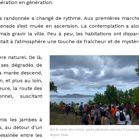
ération en génération.
, la randonnée a changé de rythme. Aux premières march
menade s’est muée en ascension. La contemplation a alo
rmais gravir la ville. Peu à peu, les habitations ont dispar
outait à l’atmosphère une touche de fraîcheur et de mystèr
re naturel. De là,
 ses dégradés de
la marée descend,
, et plus au loin,
ure, la route des
nel, suscitant
 mis les jambes à
is, au détour d’un
Sur la route des crètes, après plusieurs minutes d’ascensi
dessinée entre les
depuis Sada.