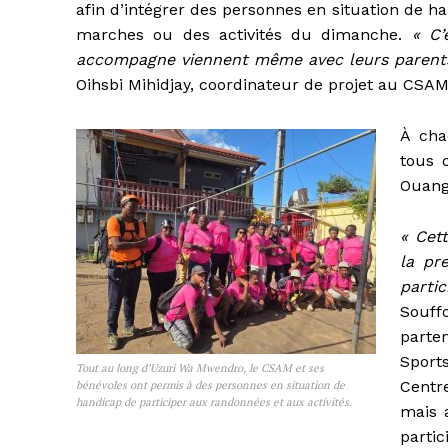
afin d’intégrer des personnes en situation de ha
marches ou des activités du dimanche.
« C’
accompagne viennent même avec leurs parents 
Oihsbi Mihidjay, coordinateur de projet au CSAM
À cha
tous 
Ouanga
« Cet
la pr
parti
Souffo
parte
Spor
Tout au long d’Uzuri Wa Mwendro, le CSAM et ses
Centr
bénévoles ont permis à des personnes en situation de
handicap de participer aux randonnées et aux activités.
mais 
partic