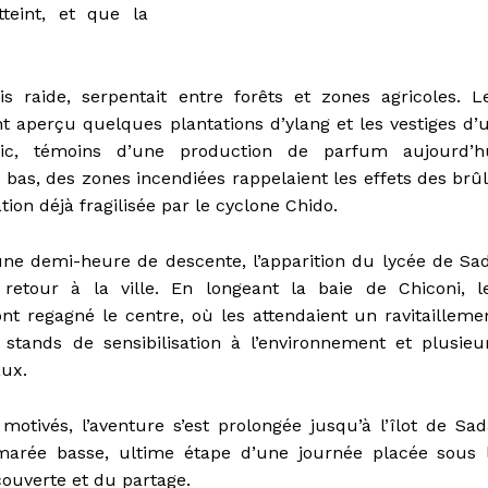
teint, et que la
ois raide, serpentait entre forêts et zones agricoles. L
nt aperçu quelques plantations d’ylang et les vestiges d’
ic, témoins d’une production de parfum aujourd’h
s bas, des zones incendiées rappelaient les effets des brûl
ion déjà fragilisée par le cyclone Chido.
une demi-heure de descente, l’apparition du lycée de Sa
etour à la ville. En longeant la baie de Chiconi, l
t regagné le centre, où les attendaient un ravitailleme
 stands de sensibilisation à l’environnement et plusieu
aux.
motivés, l’aventure s’est prolongée jusqu’à l’îlot de Sad
marée basse, ultime étape d’une journée placée sous 
couverte et du partage.