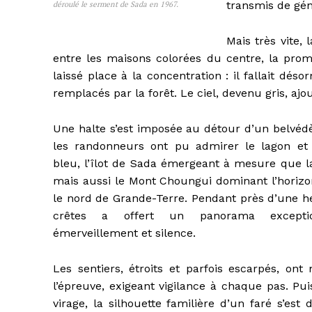
transmis de gén
déroulé le serment de Sada en 1967.
Mais très vite
entre les maisons colorées du centre, la pro
laissé place à la concentration : il fallait déso
remplacés par la forêt. Le ciel, devenu gris, aj
Une halte s’est imposée au détour d’un belvédè
les randonneurs ont pu admirer le lagon et
bleu, l’îlot de Sada émergeant à mesure que 
mais aussi le Mont Choungui dominant l’horizon
le nord de Grande-Terre. Pendant près d’une he
crêtes a offert un panorama exception
émerveillement et silence.
Les sentiers, étroits et parfois escarpés, ont
l’épreuve, exigeant vigilance à chaque pas. Pu
virage, la silhouette familière d’un faré s’est 