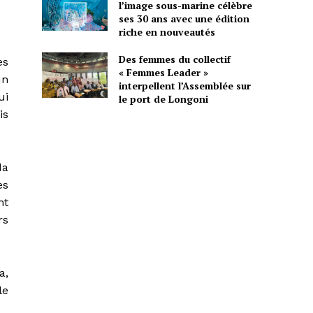
l’image sous-marine célèbre
ses 30 ans avec une édition
riche en nouveautés
Des femmes du collectif
es
« Femmes Leader »
un
interpellent l’Assemblée sur
ui
le port de Longoni
is
da
es
nt
rs
a,
le