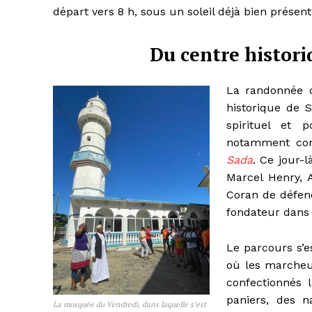
départ vers 8 h, sous un soleil déjà bien présent
Du centre histori
La randonnée 
historique de 
spirituel et 
notamment conn
Sada
. Ce jour-
Marcel Henry, 
Coran de défen
fondateur dans l
Le parcours s’es
où les marcheur
confectionnés 
paniers, des n
La mosquée du Vendredi, dans laquelle s’est