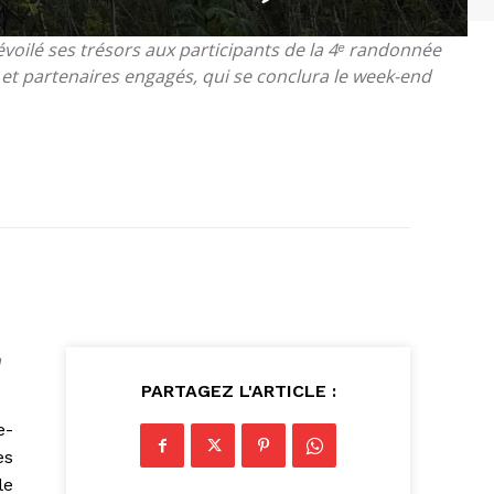
voilé ses trésors aux participants de la 4ᵉ randonnée
t partenaires engagés, qui se conclura le week-end
a
PARTAGEZ L'ARTICLE :
e-
es
le