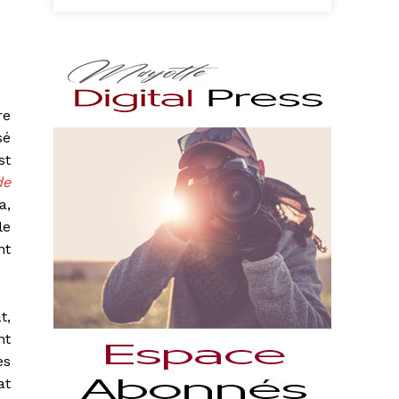
re
sé
st
de
a,
le
nt
t,
nt
es
at