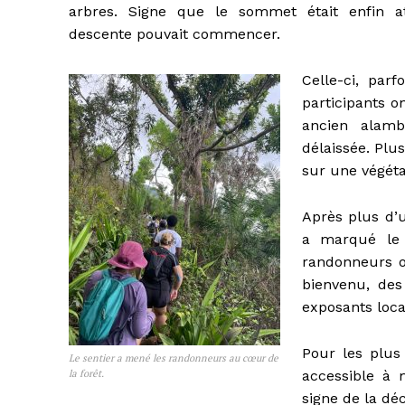
arbres. Signe que le sommet était enfin at
descente pouvait commencer.
Celle-ci, parf
participants o
ancien alamb
délaissée. Plu
sur une végétat
Après plus d’
a marqué le r
randonneurs on
bienvenu, des
exposants loc
Pour les plus 
Le sentier a mené les randonneurs au cœur de
la forêt.
accessible à 
signe de la dé