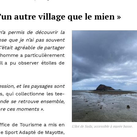
’un autre village que le mien »
m’a permis de découvrir la
ose que je n’ai pas souvent
C’était agréable de partager
 homme a particulièrement
il a pu observer étoiles de
ssion, et les paysages sont
 qui collectionne les tee-
nde se retrouve ensemble,
dore ces moments ».
Office de Tourisme a mis en
L’îlot de Sada, accessible à marée basse.
de Sport Adapté de Mayotte,