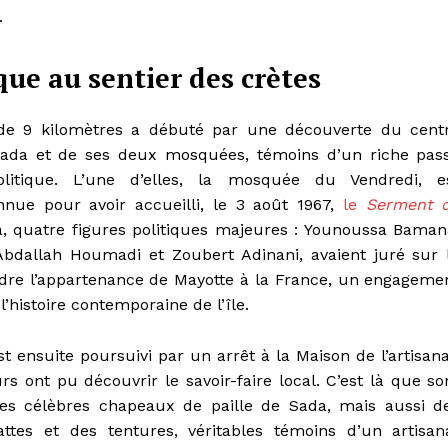
.
que au sentier des crètes
de 9 kilomètres a débuté par une découverte du cent
Sada et de ses deux mosquées, témoins d’un riche pas
politique. L’une d’elles, la mosquée du Vendredi, e
ue pour avoir accueilli, le 3 août 1967,
le
Serment 
là, quatre figures politiques majeures : Younoussa Baman
Abdallah Houmadi et Zoubert Adinani, avaient juré sur 
dre l’appartenance de Mayotte à la France, un engageme
’histoire contemporaine de l’île.
t ensuite poursuivi par un arrêt à la Maison de l’artisana
s ont pu découvrir le savoir-faire local. C’est là que so
les célèbres chapeaux de paille de Sada, mais aussi d
attes et des tentures, véritables témoins d’un artisan