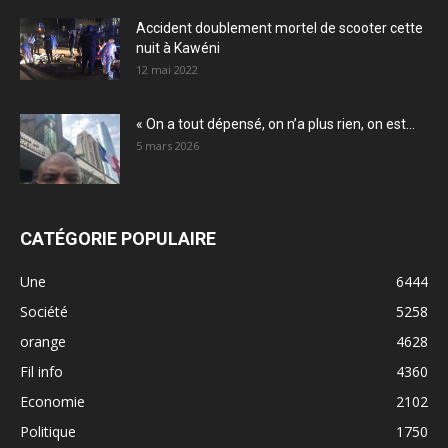
Accident doublement mortel de scooter cette
nuit à Kawéni
12 mai 2022
« On a tout dépensé, on n’a plus rien, on est...
5 mars 2026
CATÉGORIE POPULAIRE
Une
6444
Société
5258
orange
4628
Fil info
4360
Economie
2102
Politique
1750