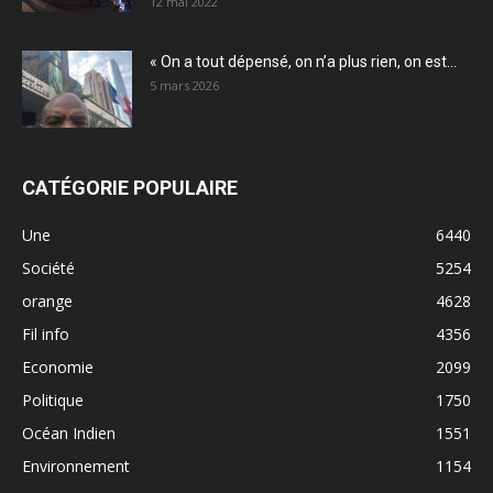
12 mai 2022
« On a tout dépensé, on n’a plus rien, on est...
5 mars 2026
CATÉGORIE POPULAIRE
Une
6440
Société
5254
orange
4628
Fil info
4356
Economie
2099
Politique
1750
Océan Indien
1551
Environnement
1154