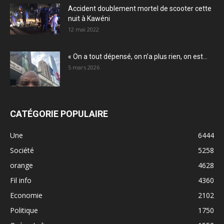
Accident doublement mortel de scooter cette
nuit à Kawéni
12 mai 2022
« On a tout dépensé, on n’a plus rien, on est...
5 mars 2026
CATÉGORIE POPULAIRE
Une
6444
Société
5258
orange
4628
Fil info
4360
Economie
2102
Politique
1750