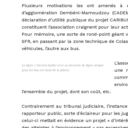
Plusieurs motivations les ont amenés à 
d’agglomération Dembéni-Mamoudzou (CADEM
déclaration d’utilité publique du projet CARIBUS,
constituent l’association craignent pour leur ac
Pour mémoire, une sorte de rond-point géant va
SFR, en passant par la zone technique de Colas
véhicules, l’autre aux bus.
L’ass
La ligne 1 devant Jumbo avec sa desserte de ligne unique
une m
pour les bus (en haut de la photo)
comm
envir
l’ensemble du projet, dont son coût, etc.
Contrairement au tribunal judiciaire, l’instanc
rapporteur public, sorte d’éclaireur pour les ju
celui-ci mettait en évidence un projet « d’intérê
des atteintes à l’environnement « pas excessives 