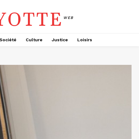
YOTTE
WEB
Société
Culture
Justice
Loisirs