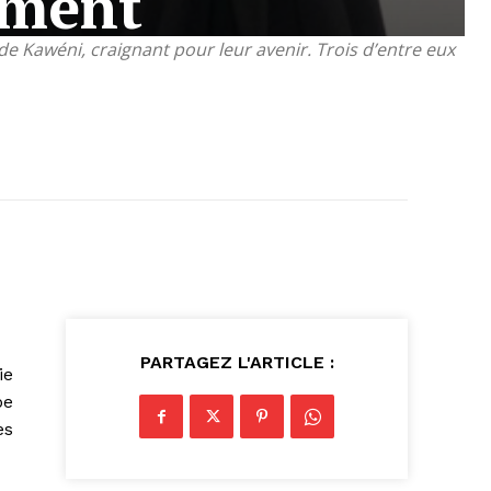
ement
e Kawéni, craignant pour leur avenir. Trois d’entre eux
PARTAGEZ L'ARTICLE :
ie
pe
es