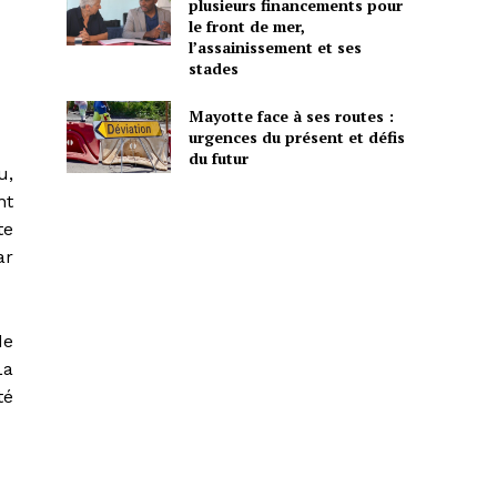
plusieurs financements pour
le front de mer,
l’assainissement et ses
stades
Mayotte face à ses routes :
urgences du présent et défis
du futur
u,
nt
te
ar
de
La
té