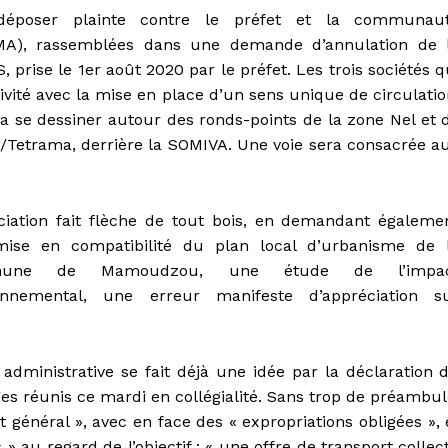
déposer plainte contre le préfet et la communau
A), rassemblées dans une demande d’annulation de 
 prise le 1er août 2020 par le préfet. Les trois sociétés q
tivité avec la mise en place d’un sens unique de circulatio
 se dessiner autour des ronds-points de la zone Nel et 
/Tetrama, derrière la SOMIVA. Une voie sera consacrée a
ociation fait flèche de tout bois, en demandant égaleme
ise en compatibilité du plan local d’urbanisme de 
une de Mamoudzou, une étude de l’impa
onnemental, une erreur manifeste d’appréciation s
e administrative se fait déjà une idée par la déclaration 
ges réunis ce mardi en collégialité. Sans trop de préambul
t général », avec en face des « expropriations obligées », 
» au regard de l’objectif : « une offre de transport collect