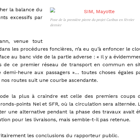
cher la balance du
nts excessifs par
Pose de la première pierre du projet Caribus en février
dernier
ann, venue tout
ans les procédures foncières, n’a eu qu’à enfoncer le clo
e face au banc vide de la partie adverse : « Il y a évidemme
orts de ce premier réseau de transport en commun en si
ne demi-heure aux passagers »… toutes choses égales p
ur nos routes suit une courbe ascendante.
de la plus à craindre est celle des premiers coups 
onds-points Nel et SFR, où la circulation sera alternée. 
r une alternative pendant la phase des travaux avait é
ion pour les livraisons, mais semble-t-il pas retenue.
oritairement les conclusions du rapporteur public.