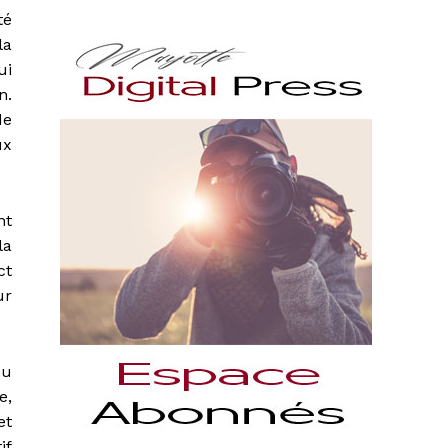
té
la
ui
n.
de
ux
nt
la
ct
ur
du
e,
et
if