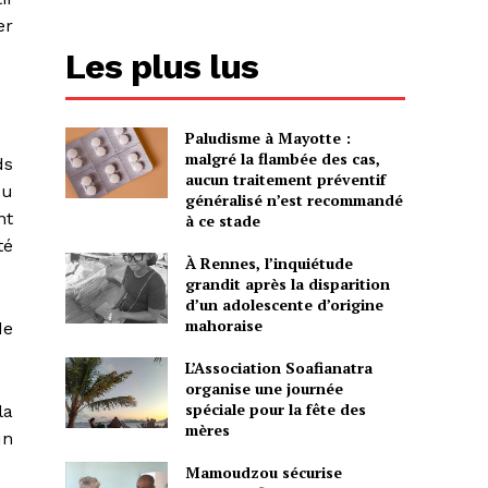
er
Les plus lus
Paludisme à Mayotte :
malgré la flambée des cas,
ds
aucun traitement préventif
du
généralisé n’est recommandé
nt
à ce stade
té
À Rennes, l’inquiétude
grandit après la disparition
d’un adolescente d’origine
mahoraise
de
L’Association Soafianatra
organise une journée
spéciale pour la fête des
la
mères
un
Mamoudzou sécurise