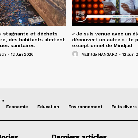
u stagnante et déchets
« Je suis venue avec un élè
ère, des habitants alertent
découvert un autre » : le 
ques sanitaires
exceptionnel de Mindjad
isch
-
12 Juin 2026
Mathilde HANGARD
-
12 Juin 
EB
Economie
Education
Environnement
Faits divers
ories
Derniers articles