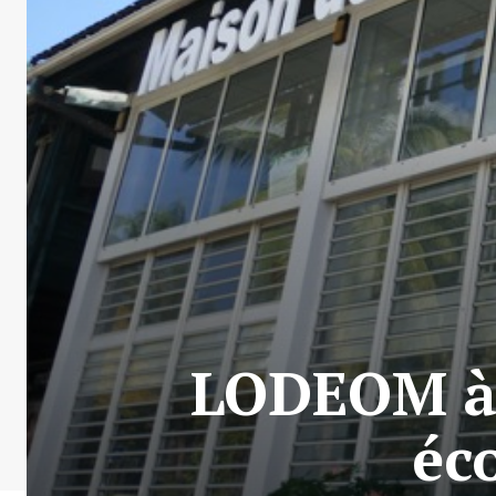
LODEOM à 
éc