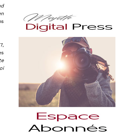
nd
en
ns
7,
es
te
oi