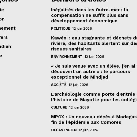
ie
Inégalités dans les Outre-mer : la
compensation ne suffit plus sans
on
développement économique
nement
POLITIQUE
12 juin 2026
vers
Kawéni : eau stagnante et déchets d
rivière, des habitants alertent sur de
ndien
risques sanitaires
e
ENVIRONNEMENT
12 juin 2026
« Je suis venue avec un élève, j’en ai
découvert un autre » : le parcours
exceptionnel de Mindjad
SOCIÉTÉ
12 juin 2026
L’archéologie comme porte d’entrée 
l’histoire de Mayotte pour les collég
CULTURE
12 juin 2026
MPOX : Un nouveau décès à Madagas
fin de l’épidémie aux Comores
OCÉAN INDIEN
12 juin 2026