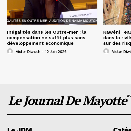
Inégalités dans les Outre-mer : la
Kawéni : ea
compensation ne suffit plus sans
dans la rivi
développement économique
sur des ris
Victor Diwisch
-
12 Juin 2026
Victor Diw
Le Journal De Mayotte
W
Le JDM
Catég