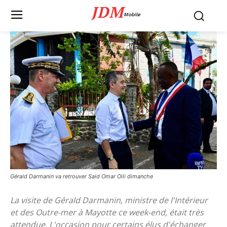
JDM
Mobile
Gérald Darmanin va retrouver Said Omar Oili dimanche
La visite de Gérald Darmanin, ministre de l'Intérieur
et des Outre-mer à Mayotte ce week-end, était très
attendue. L'occasion pour certains élus d'échanger