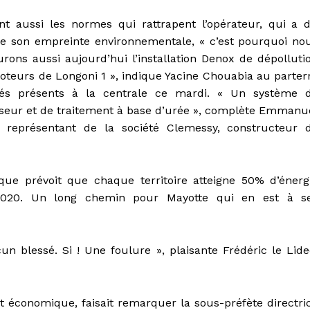
nt aussi les normes qui rattrapent l’opérateur, qui a 
re son empreinte environnementale, « c’est pourquoi no
rons aussi aujourd’hui l’installation Denox de dépolluti
oteurs de Longoni 1 », indique Yacine Chouabia au parter
ités présents à la centrale ce mardi. « Un système 
yseur et de traitement à base d’urée », complète Emmanu
, représentant de la société Clemessy, constructeur 
ique prévoit que chaque territoire atteigne 50% d’énerg
2020. Un long chemin pour Mayotte qui en est à s
n blessé. Si ! Une foulure », plaisante Frédéric le Lide
 économique, faisait remarquer la sous-préfète directri