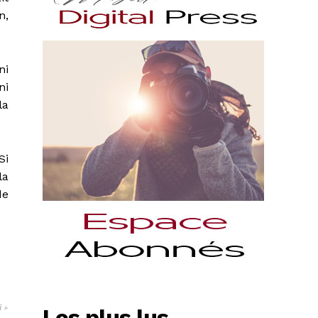
n,
ni
ni
la
Si
la
de
i »
Les plus lus