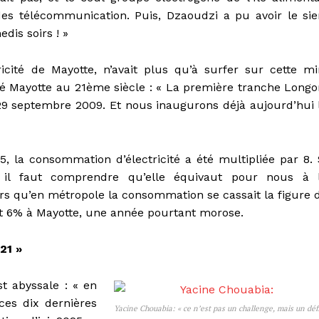
des télécommunication. Puis, Dzaoudzi a pu avoir le sie
dis soirs ! »
icité de Mayotte, n’avait plus qu’à surfer sur cette mi
lsé Mayotte au 21ème siècle : « La première tranche Longo
 le 29 septembre 2009. Et nous inaugurons déjà aujourd’hui 
95, la consommation d’électricité a été multipliée par 8. 
 il faut comprendre qu’elle équivaut pour nous à 
ors qu’en métropole la consommation se cassait la figure 
ait 6% à Mayotte, une année pourtant morose.
21 »
t abyssale : « en
ces dix dernières
Yacine Chouabia: « ce n’est pas un challenge, mais un déf