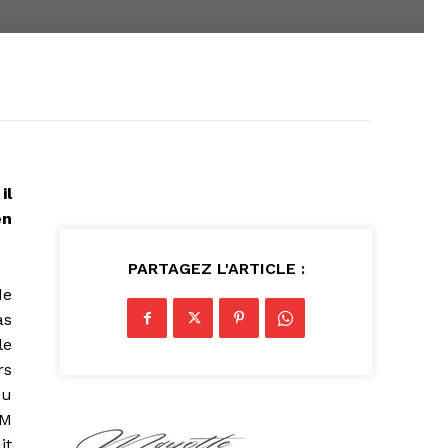
il
en
PARTAGEZ L'ARTICLE :
de
as
le
rs
du
DM
it