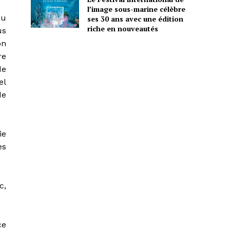
l’image sous-marine célèbre
du
ses 30 ans avec une édition
riche en nouveautés
us
on
re
de
el
de
ie
es
c,
ce