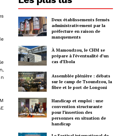
ès
Deux établissements fermés
administrativement par la
préfecture en raison de
manquements
de
À Mamoudzou, le CHM se
prépare à l’éventualité d’un
cas d’Ebola
le
n,
Assemblée plénière : débats
un
sur le camp de Tsoundzou, la
fibre et le port de Longoni
DM
Handicap et emploi : une
convention structurante
GE
pour l’insertion des
personnes en situation de
handicap
Le Festival international de