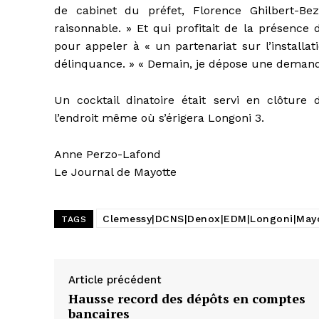
de cabinet du préfet, Florence Ghilbert-Bez
raisonnable. » Et qui profitait de la présence
pour appeler à « un partenariat sur l’installa
délinquance. » « Demain, je dépose une demande 
Un cocktail dinatoire était servi en clôture d
l’endroit même où s’érigera Longoni 3.
Anne Perzo-Lafond
Le Journal de Mayotte
Clemessy|DCNS|Denox|EDM|Longoni|Mayo
TAGS
Article précédent
Hausse record des dépôts en comptes
bancaires