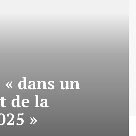
 « dans un
 de la
025 »