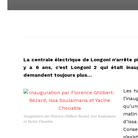
La centrale électrique de Longoni n’arrête pl
y a 6 ans, c’est Longoni 2 qui était ina
demandent toujours plus…
Les h
l’ina
qu’une
matin
Inauguration par Florence Ghilbert-Bezard, Issa Soulaimana
d’Iss
et Yacine Chouabia
Consei
n’exis