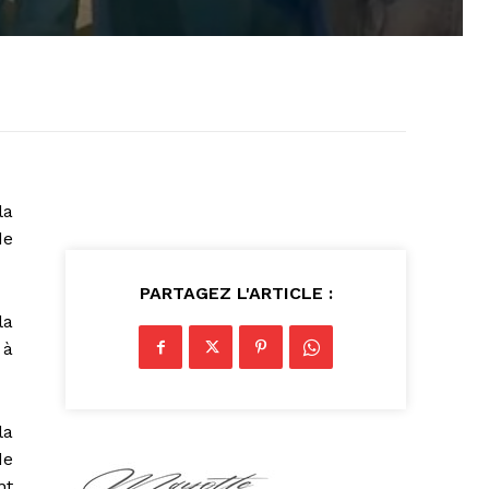
la
de
PARTAGEZ L'ARTICLE :
la
 à
la
de
nt