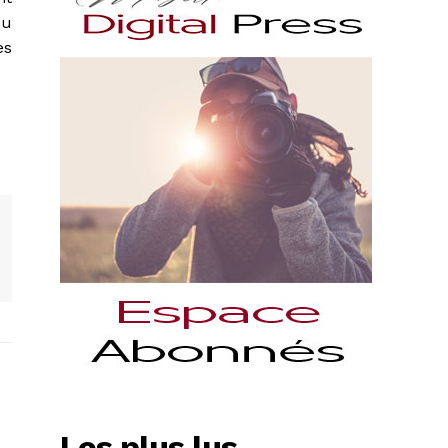
du
es
Les plus lus