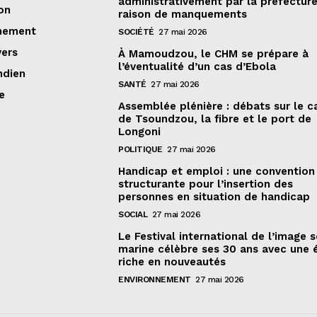
administrativement par la préfectur
on
raison de manquements
nement
SOCIÉTÉ
27 mai 2026
vers
À Mamoudzou, le CHM se prépare à
l’éventualité d’un cas d’Ebola
ndien
SANTÉ
27 mai 2026
e
Assemblée plénière : débats sur le 
de Tsoundzou, la fibre et le port de
Longoni
POLITIQUE
27 mai 2026
Handicap et emploi : une convention
structurante pour l’insertion des
personnes en situation de handicap
SOCIAL
27 mai 2026
Le Festival international de l’image 
marine célèbre ses 30 ans avec une 
riche en nouveautés
ENVIRONNEMENT
27 mai 2026