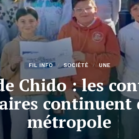
FIL INFO
SOCIÉTÉ
UNE
de Chido : les co
ires continuent 
métropole