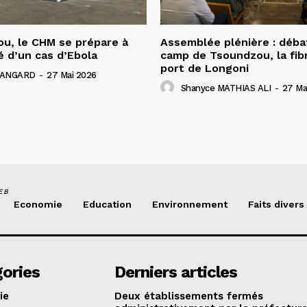
u, le CHM se prépare à
Assemblée plénière : déba
é d’un cas d’Ebola
camp de Tsoundzou, la fibr
port de Longoni
 HANGARD
-
27 Mai 2026
Shanyce MATHIAS ALI
-
27 Ma
EB
Economie
Education
Environnement
Faits divers
ories
Derniers articles
ie
Deux établissements fermés