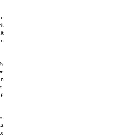
re
il
it
un
is
ée
on
e.
op
es
la
le