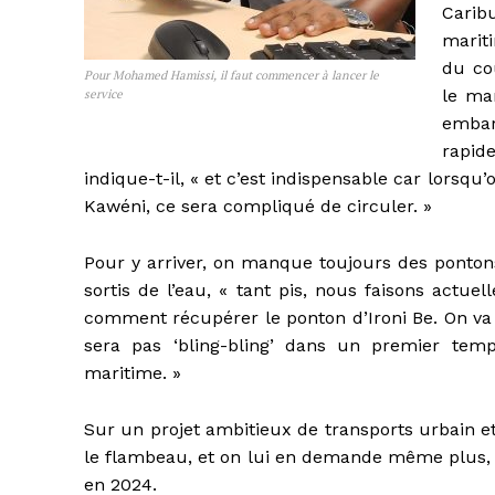
Carib
mariti
du co
Pour Mohamed Hamissi, il faut commencer à lancer le
le mar
service
embar
rapid
indique-t-il, « et c’est indispensable car lorsqu
Kawéni, ce sera compliqué de circuler. »
Pour y arriver, on manque toujours des ponton
sortis de l’eau, « tant pis, nous faisons actuel
comment récupérer le ponton d’Ironi Be. On va 
sera pas ‘bling-bling’ dans un premier tem
maritime. »
Sur un projet ambitieux de transports urbain e
le flambeau, et on lui en demande même plus, e
en 2024.