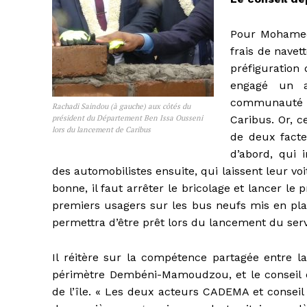
Pour Mohamed H
frais de nave
préfiguration
engagé un a
communauté 
Rachadi Saindou (à gauche) aux côtés du
président du Département Ben Issa Ousseni
Caribus. Or, c
lors du lancement de Caribus
de deux facteu
d’abord, qui
des automobilistes ensuite, qui laissent leur voi
bonne, il faut arrêter le bricolage et lancer le
premiers usagers sur les bus neufs mis en plac
permettra d’être prêt lors du lancement du serv
Il réitère sur la compétence partagée entre l
périmètre Dembéni-Mamoudzou, et le conseil dé
de l’île. « Les deux acteurs CADEMA et conseil