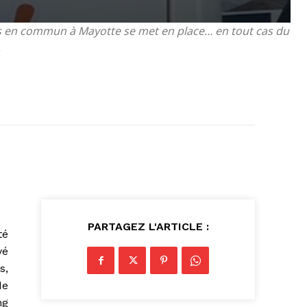
rts en commun à Mayotte se met en place… en tout cas du
.
PARTAGEZ L'ARTICLE :
té
vé
s,
de
ng