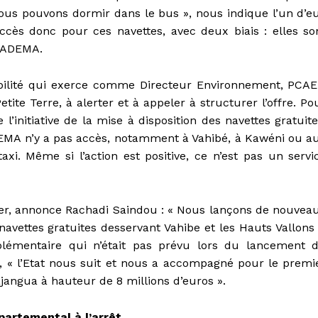
ous pouvons dormir dans le bus », nous indique l’un d’e
ccès donc pour ces navettes, avec deux biais : elles so
 CADEMA.
ilité qui exerce comme Directeur Environnement, PCAE
tite Terre, à alerter et à appeler à structurer l’offre. Po
’initiative de la mise à disposition des navettes gratuite
EMA n’y a pas accès, notamment à Vahibé, à Kawéni ou a
axi. Même si l’action est positive, ce n’est pas un servi
er, annonce Rachadi Saindou : « Nous lançons de nouvea
navettes gratuites desservant Vahibe et les Hauts Vallons 
lémentaire qui n’était pas prévu lors du lancement 
s, « l’Etat nous suit et nous a accompagné pour le premi
ajangua à hauteur de 8 millions d’euros ».
partemental à l’arrêt