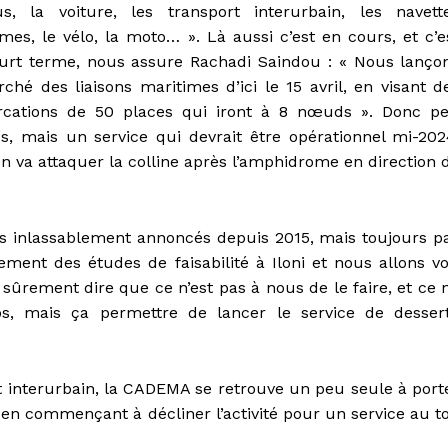
us, la voiture, les transport interurbain, les navett
mes, le vélo, la moto… ». Là aussi c’est en cours, et c’e
urt terme, nous assure Rachadi Saindou : « Nous lanço
ché des liaisons maritimes d’ici le 15 avril, en visant d
cations de 50 places qui iront à 8 nœuds ». Donc p
es, mais un service qui devrait être opérationnel mi-202
’on va attaquer la colline après l’amphidrome en direction 
s inlassablement annoncés depuis 2015, mais toujours p
lement des études de faisabilité à Iloni et nous allons vo
sûrement dire que ce n’est pas à nous de le faire, et ce 
ps, mais ça permettre de lancer le service de desser
t interurbain, la CADEMA se retrouve un peu seule à port
n commençant à décliner l’activité pour un service au t