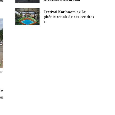
es
Festival Kariboom : « Le
phénix renaît de ses cendres
»
ur
le
os