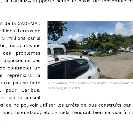
 là, la CADEMA supporte seule le poids de l’ensemble d
nt de la CADEMA :
illions d’euros de
5 millions qu’ils
he, nous n’avons
t des problèmes
r disposer de ces
 de contracter un
s reprenions la
urra pas se faire
A Tsoundzou, des automobilistes troquent leurs voitures s
ce parking pour le bus
 pour Caribus,
nt car le conseil
i de ne pouvoir utiliser les arrêts de bus construits par 
rano, Tsoundzou, etc., « cela rendrait bien service à n
.