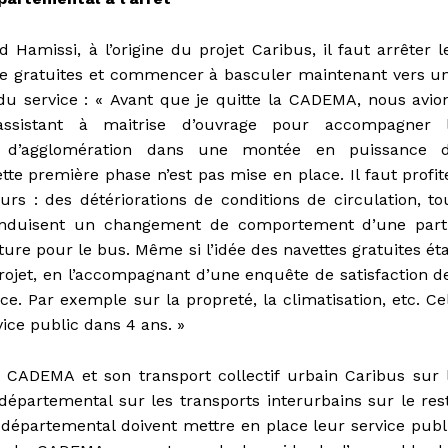
amissi, à l’origine du projet Caribus, il faut arrêter l
tte gratuites et commencer à basculer maintenant vers u
 du service : « Avant que je quitte la CADEMA, nous avio
ssistant à maitrise d’ouvrage pour accompagner 
d’agglomération dans une montée en puissance 
ette première phase n’est pas mise en place. Il faut profit
rs : des détériorations de conditions de circulation, to
 induisent un changement de comportement d’une part
ture pour le bus. Même si l’idée des navettes gratuites éta
 projet, en l’accompagnant d’une enquête de satisfaction d
e. Par exemple sur la propreté, la climatisation, etc. Ce
ice public dans 4 ans. »
a CADEMA et son transport collectif urbain Caribus sur 
partemental sur les transports interurbains sur le res
 départemental doivent mettre en place leur service publ