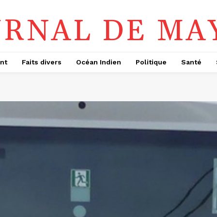
URNAL DE MA
nt
Faits divers
Océan Indien
Politique
Santé