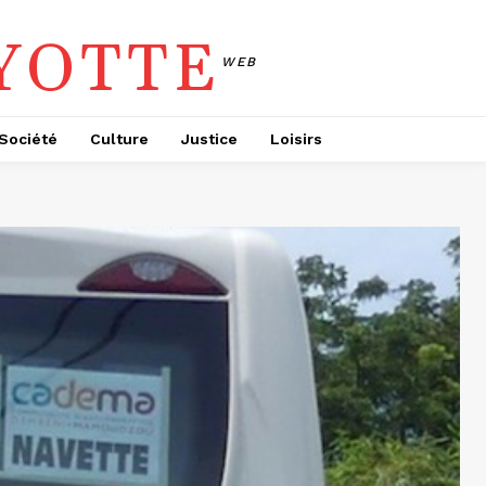
YOTTE
WEB
Société
Culture
Justice
Loisirs