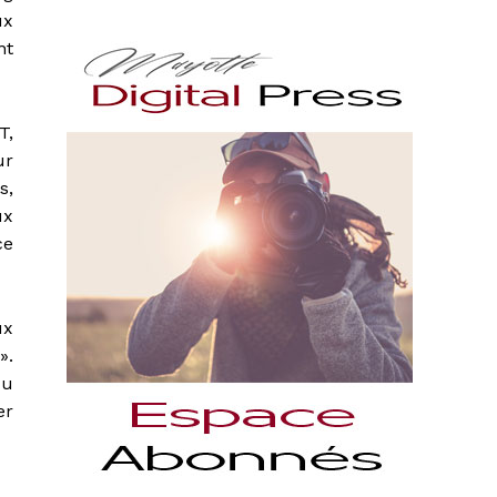
ux
nt
T,
ur
s,
ux
ce
ux
».
du
er