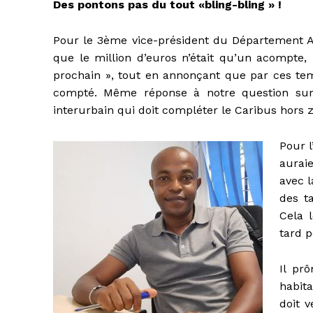
Des pontons pas du tout «bling-bling » !
Pour le 3ème vice-président du Département Al
que le million d’euros n’était qu’un acompte, «
prochain », tout en annonçant que par ces tem
compté. Même réponse à notre question su
interurbain qui doit compléter le Caribus hors
Pour l
auraie
avec l
des t
Cela l
tard p
Il pr
habit
doit v