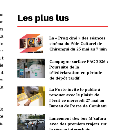
es
Les plus lus
ne
ns
la
La « Prog ciné » des séances
cinéma du Pôle Culturel de
de
Chirongui du 25 mai au 7 juin
er
ut
Campagne surface PAC 2026 :
ie
Poursuite de la
télédéclaration en période
it
de dépôt tardif
es
la
La Poste invite le public à
renouer avec le plaisir de
l’écrit ce mercredi 27 mai au
Bureau de Poste de Combani
le
te
Lancement des bus M’safara
ic
avec des premiers trajets sur
le réseau interurbain