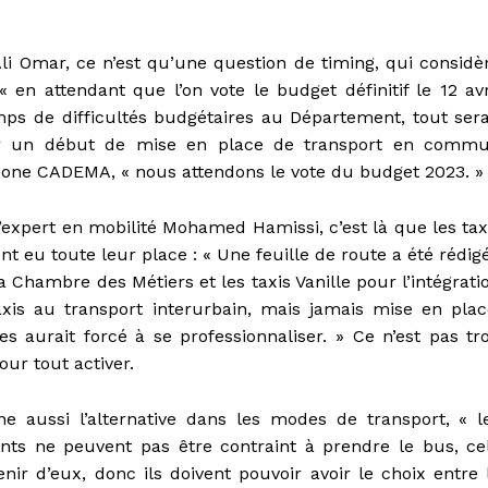
i Omar, ce n’est qu’une question de timing, qui considè
 en attendant que l’on vote le budget définitif le 12 avr
ps de difficultés budgétaires au Département, tout sera
r un début de mise en place de transport en comm
 zone CADEMA, « nous attendons le vote du budget 2023. »
’expert en mobilité Mohamed Hamissi, c’est là que les tax
nt eu toute leur place : « Une feuille de route a été rédig
a Chambre des Métiers et les taxis Vanille pour l’intégrati
axis au transport interurbain, mais jamais mise en plac
es aurait forcé à se professionnaliser. » Ce n’est pas tr
our tout activer.
ône aussi l’alternative dans les modes de transport, « l
ants ne peuvent pas être contraint à prendre le bus, ce
enir d’eux, donc ils doivent pouvoir avoir le choix entre 