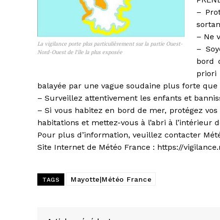
– Pro
sortan
– Ne 
La vigilance porte plus particulièrement sur la partie Ouest-
– Soy
Nord-Ouest de l’île la plus exposée
bord 
prior
balayée par une vague soudaine plus forte que l
– Surveillez attentivement les enfants et bannis
– Si vous habitez en bord de mer, protégez vos
habitations et mettez-vous à l’abri à l’intérieur d
Pour plus d’information, veuillez contacter Mét
Site Internet de Météo France : https://vigilanc
Mayotte|Météo France
TAGS