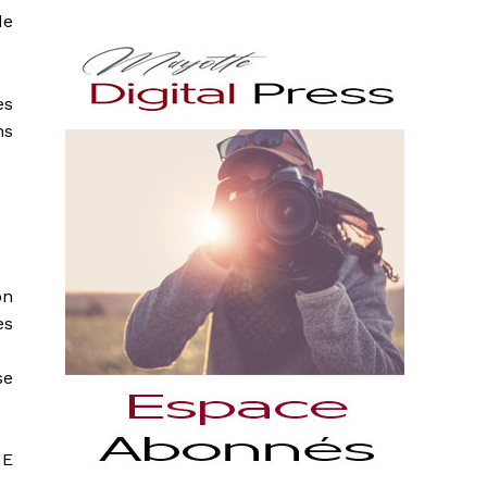
de
es
ns
on
es
se
NE