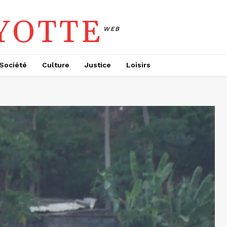
YOTTE
WEB
Société
Culture
Justice
Loisirs