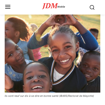
JDM
Mobile
Ils sont neuf sur dix à se dire en bonne santé (©ARS/Rectorat de Mayotte)