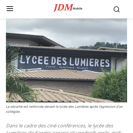
JDM
Mobile
La sécurité est renforcée devant le lycée des Lumières après l’agression d’un
collégien.
Dans le cadre des ciné-conférences, le lycée des
Lumières de Kawéni organisait vendredi après-midi