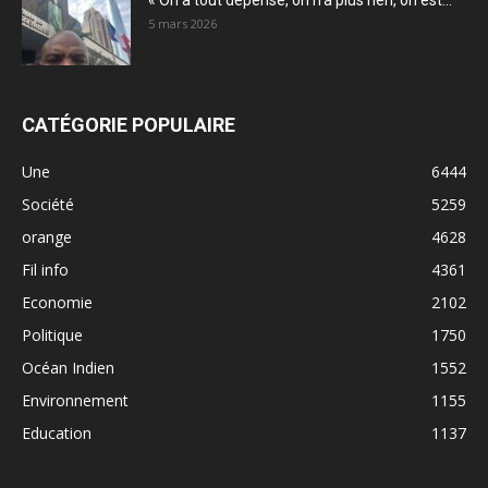
« On a tout dépensé, on n’a plus rien, on est...
5 mars 2026
CATÉGORIE POPULAIRE
Une
6444
Société
5259
orange
4628
Fil info
4361
Economie
2102
Politique
1750
Océan Indien
1552
Environnement
1155
Education
1137