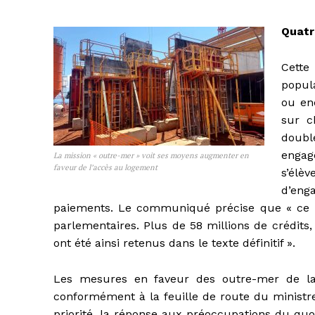
Quatr
Cette
popul
ou en
sur c
doubl
engag
La mission « outre-mer » voit ses moyens augmenter en
faveur de l’accès au logement
s’élè
d’eng
paiements. Le communiqué précise que « ce b
parlementaires. Plus de 58 millions de crédits
ont été ainsi retenus dans le texte définitif ».
Les mesures en faveur des outre-mer de la l
conformément à la feuille de route du minist
priorité, la réponse aux préoccupations du quot