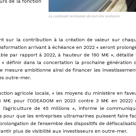
rs de la fonction
La continuité territoriale devrait être renforcée
t sur la contribution à la création de valeur sur chaq
ransformation arrivant à échéance en 2022 « seront prolong
ble par rapport à 2022, à hauteur de 190 M€ », détaille 
 définir dans la concertation la prochaine génération 
te mesure ambitionne ainsi de financer les investissemen
es outre-mer.
tion agricole locale, « les moyens du ministère en fave
és (6 M€ pour l’ODEADOM en 2023 contre 3 M€ en 2022) 
e l’agriculture de 45 millions », informe le communiqu
s pour que les entreprises ultramarines puissent faire fa
prolongation de l’ensemble des dispositifs de défiscalisati
rantir plus de visibilité aux investisseurs en outre-mer.