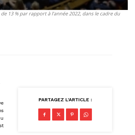
 de 13 % par rapport à l’année 2022, dans le cadre du
PARTAGEZ L'ARTICLE :
ve
ns
du
st