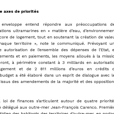
e axes de priorités
 enveloppe entend répondre aux préoccupations d
ations ultramarines en « matière d’eau, d’environnemen
core de logement, tout en soutenant la création de vale
haque territoire », note le communiqué. Prévoyant u
e autorisation de l’ensemble des dépenses de l’Etat, 
ements et en paiements, les moyens alloués à la missi
veront, à périmètre constant à 3 milliards en autorisati
agement et de 2 811 millions d’euros en crédits 
udget a été élaboré dans un esprit de dialogue avec l
, issus des amendements de la majorité et des opposition
oi de finances s’articulent autour de quatre priorité
re délégué aux outre-mer Jean-François Carenco. Premiè
idien des habitants des territoires d’outre-mer, en porta