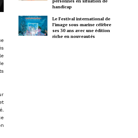
personnes en situation de
handicap
Le Festival international de
l’image sous-marine célèbre
ses 30 ans avec une édition
riche en nouveautés
ue
és
le
de
ts
ur
et
é.
ce
on