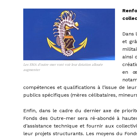
Renf
collec
Dans 
et gr
milita
ainsi 
créat
Les SMA d’outre-mer vont voir leur dotation allouée
augmenter
en œ
notamm
compétences et qualifications à l’issue de le
publics spécifiques (mères célibataires, mineur
Enfin, dans le cadre du dernier axe de priorité
Fonds des Outre-mer sera ré-abondé à hauteu
d’assistance technique et fournir aux collectivi
leur projets structurants. Les moyens du Fonds