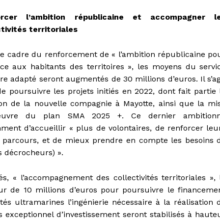
orcer l’ambition républicaine et accompagner l
tivités territoriales
le cadre du renforcement de « l’ambition républicaine po
âce aux habitants des territoires », les moyens du servi
ire adapté seront augmentés de 30 millions d’euros. Il s’ag
de poursuivre les projets initiés en 2022, dont fait partie 
ion de la nouvelle compagnie à Mayotte, ainsi que la mi
uvre du plan SMA 2025 +. Ce dernier ambition
ent d’accueillir « plus de volontaires, de renforcer leu
ur parcours, et de mieux prendre en compte les besoins 
s décrocheurs) ».
s, « l’accompagnement des collectivités territoriales », 
r de 10 millions d’euros pour poursuivre le financeme
tés ultramarines l’ingénierie nécessaire à la réalisation 
 exceptionnel d’investissement seront stabilisés à haute