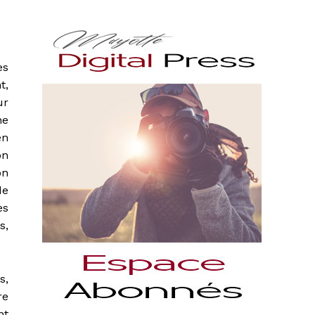
es
t,
ur
ne
en
on
on
de
es
s,
s,
re
nt