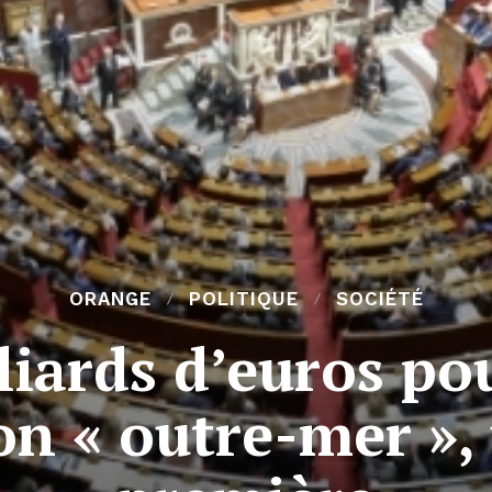
ORANGE
POLITIQUE
SOCIÉTÉ
lliards d’euros po
on « outre-mer »