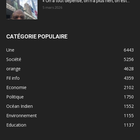
« On a tout dépensé, on n’a plus rien, on est...
5 mars 2026
CATÉGORIE POPULAIRE
Une
6443
Société
5256
orange
4628
Fil info
4359
Economie
2102
Politique
1750
Océan Indien
1552
Environnement
1155
Education
1137