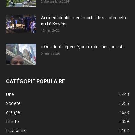
2 décembre 2024
Accident doublement mortel de scooter cette
nuit à Kawéni
12 mai 2022
« On a tout dépensé, on n’a plus rien, on est...
5 mars 2026
CATÉGORIE POPULAIRE
Une
6443
Société
5256
orange
4628
Fil info
4359
Economie
2102