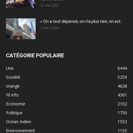
12 mai 2022
« On a tout dépensé, on n’a plus rien, on est...
5 mars 2026
CATÉGORIE POPULAIRE
Une
6444
Société
5259
orange
4628
Fil info
4361
Economie
2102
Politique
1750
Océan Indien
1552
Environnement
1155