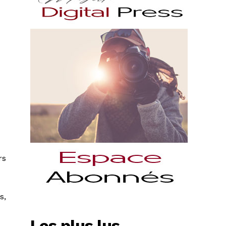
rs
s,
Les plus lus