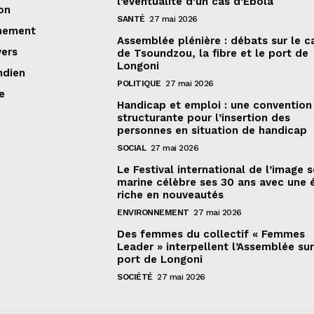
l’éventualité d’un cas d’Ebola
on
SANTÉ
27 mai 2026
nement
Assemblée plénière : débats sur le 
vers
de Tsoundzou, la fibre et le port de
Longoni
ndien
POLITIQUE
27 mai 2026
e
Handicap et emploi : une convention
structurante pour l’insertion des
personnes en situation de handicap
SOCIAL
27 mai 2026
Le Festival international de l’image 
marine célèbre ses 30 ans avec une 
riche en nouveautés
ENVIRONNEMENT
27 mai 2026
Des femmes du collectif « Femmes
Leader » interpellent l’Assemblée sur
port de Longoni
SOCIÉTÉ
27 mai 2026