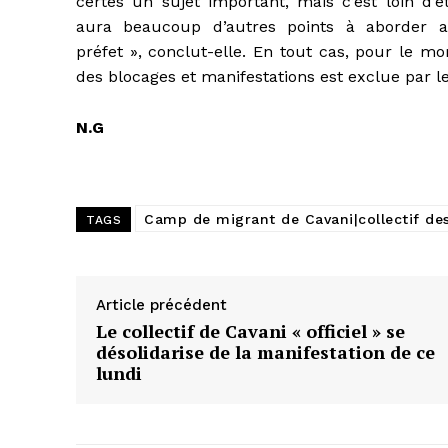
certes un sujet important, mais c’est loin d’êt
aura beaucoup d’autres points à aborder 
préfet », conclut-elle. En tout cas, pour le mo
des blocages et manifestations est exclue par le C
N.G
Camp de migrant de Cavani|collectif de
TAGS
Article précédent
Le collectif de Cavani « officiel » se
désolidarise de la manifestation de ce
lundi