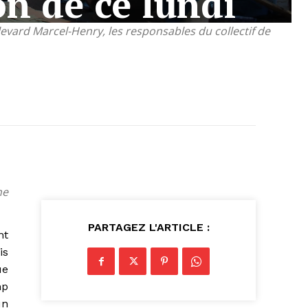
on de ce lundi
levard Marcel-Henry, les responsables du collectif de
ne
PARTAGEZ L'ARTICLE :
nt
is
ue
mp
un