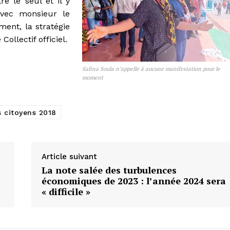
re le seul et il y
avec monsieur le
ment, la stratégie
ollectif officiel.
Safina Soula n’appelle à aucune manifestation pour le
moment
s citoyens 2018
Article suivant
La note salée des turbulences
économiques de 2023 : l’année 2024 sera
« difficile »