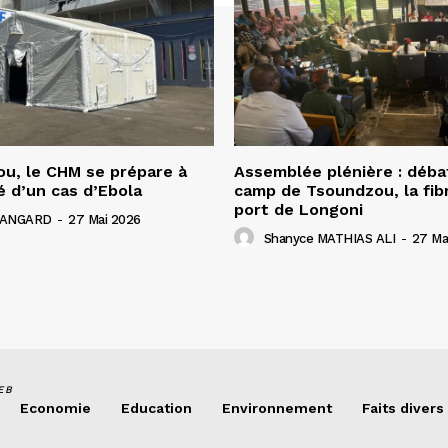
u, le CHM se prépare à
Assemblée plénière : déba
é d’un cas d’Ebola
camp de Tsoundzou, la fibr
port de Longoni
 HANGARD
-
27 Mai 2026
Shanyce MATHIAS ALI
-
27 Ma
EB
Economie
Education
Environnement
Faits divers