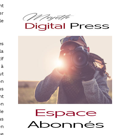
nt
er
le
es
la
if
 à
ut
on
us
nt
on
de
as
en
ue