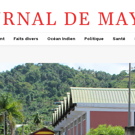
URNAL DE MA
nt
Faits divers
Océan Indien
Politique
Santé