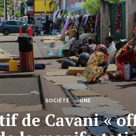
SOCIÉTÉ
UNE
tif de Cavani « off