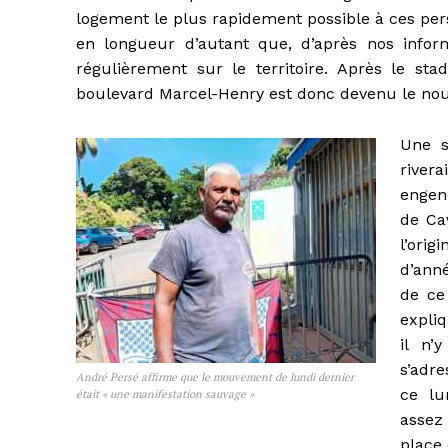
logement le plus rapidement possible à ces per
en longueur d’autant que, d’après nos inform
régulièrement sur le territoire. Après le stad
boulevard Marcel-Henry est donc devenu le nou
Une s
river
engend
de Cav
l’ori
d’anné
de ce 
expli
il n’
s’adre
André Persé affirme que le mouvement de lundi dernier
ce lu
était « une manifestation sauvage »
assez
place