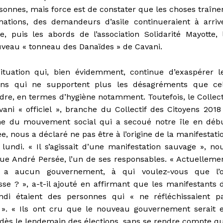
sonnes, mais force est de constater que les choses traîne
ations, des demandeurs d’asile continueraient à arriv
e, puis les abords de l’association Solidarité Mayotte, 
veau « tonneau des Danaïdes » de Cavani.
ituation qui, bien évidemment, continue d’exaspérer l
ains qui ne supportent plus les désagréments que ce
re, en termes d’hygiène notamment. Toutefois, le Collect
ani « officiel », branche du Collectif des Citoyens 2018
gine du mouvement social qui a secoué notre île en déb
e, nous a déclaré ne pas être à l’origine de la manifestati
lundi. « Il s’agissait d’une manifestation sauvage », no
que André Persée, l’un de ses responsables. « Actuelleme
y a aucun gouvernement, à qui voulez-vous que l’
sse ? », a-t-il ajouté en affirmant que les manifestants 
ndi étaient des personnes qui « ne réfléchissaient p
 ». « Ils ont cru que le nouveau gouvernement serait 
 dès le lendemain des élections, sans se rendre compte q