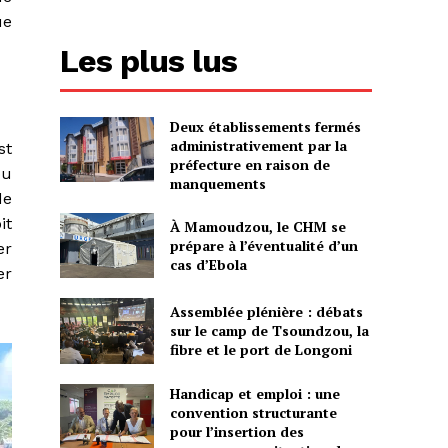
ue
Les plus lus
Deux établissements fermés
administrativement par la
st
préfecture en raison de
ou
manquements
de
it
À Mamoudzou, le CHM se
prépare à l’éventualité d’un
er
cas d’Ebola
er
Assemblée plénière : débats
sur le camp de Tsoundzou, la
fibre et le port de Longoni
Handicap et emploi : une
convention structurante
pour l’insertion des