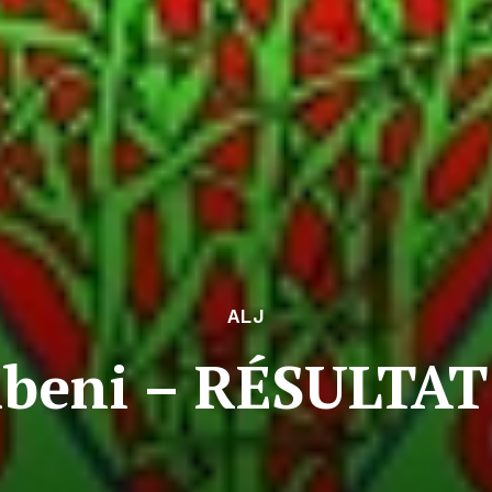
ALJ
mbeni – RÉSULT