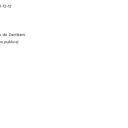
-12-12
es de
Dembeni
s publics
)