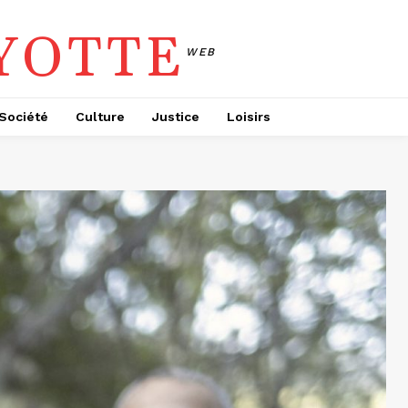
YOTTE
WEB
Société
Culture
Justice
Loisirs