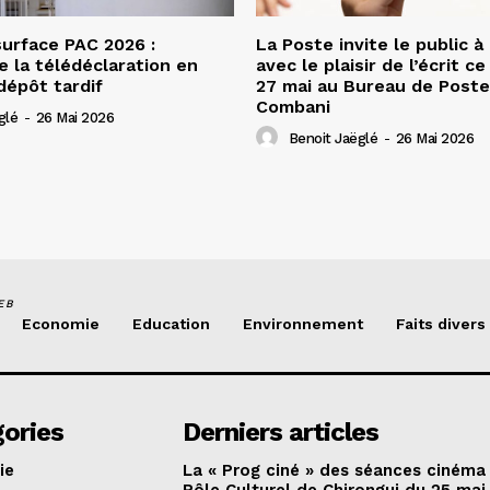
urface PAC 2026 :
La Poste invite le public à
e la télédéclaration en
avec le plaisir de l’écrit c
dépôt tardif
27 mai au Bureau de Poste
Combani
glé
-
26 Mai 2026
Benoit Jaëglé
-
26 Mai 2026
EB
Economie
Education
Environnement
Faits divers
ories
Derniers articles
ie
La « Prog ciné » des séances cinéma
Pôle Culturel de Chirongui du 25 mai