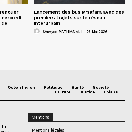
 renouer
Lancement des bus M’safara avec des
e mercredi
premiers trajets sur le réseau
 de
interurbain
Shanyce MATHIAS ALI
-
26 Mai 2026
Océan Indien
Politique
Santé
Société
Culture
Justice
Loisirs
Mentions
 du
Mentions légales
 au 7