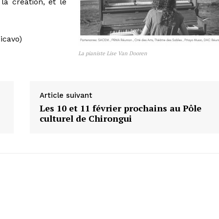
la création, et le
jicavo)
La pianiste Lise Van Dooren
Article suivant
Les 10 et 11 février prochains au Pôle
culturel de Chirongui