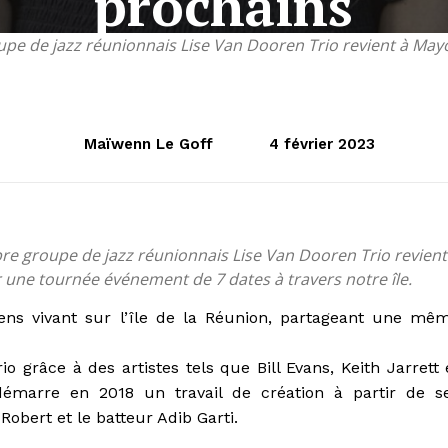
prochains
pe de jazz réunionnais Lise Van Dooren Trio revient à Mayo
Maïwenn Le Goff
4 février 2023
re groupe de jazz réunionnais Lise Van Dooren Trio revient
 une tournée événement de 7 dates à travers notre île.
ens vivant sur l’île de la Réunion, partageant une mê
 grâce à des artistes tels que Bill Evans, Keith Jarrett 
démarre en 2018 un travail de création à partir de s
obert et le batteur Adib Garti.