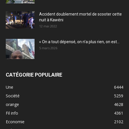
Accident doublement mortel de scooter cette
nuit à Kawéni
12 mai 2022
« On a tout dépensé, on n’a plus rien, on est...
5 mars 2026
CATÉGORIE POPULAIRE
Une
6444
Société
5259
orange
4628
Fil info
4361
Economie
2102