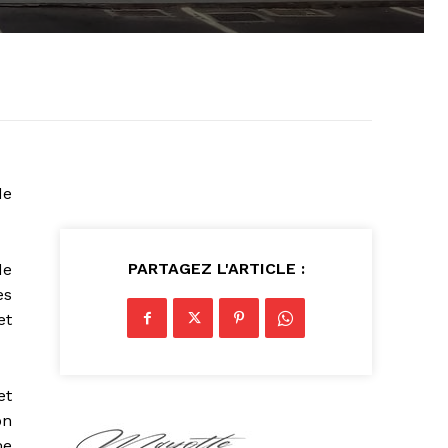
de
PARTAGEZ L'ARTICLE :
de
es
et
et
on
me