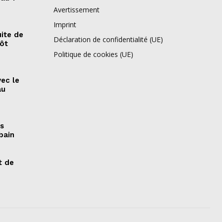
Avertissement
Imprint
ite de
Déclaration de confidentialité (UE)
pôt
Politique de cookies (UE)
vec le
au
es
bain
t de