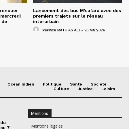
 renouer
Lancement des bus M’safara avec des
e mercredi
premiers trajets sur le réseau
 de
interurbain
Shanyce MATHIAS ALI
-
26 Mai 2026
Océan Indien
Politique
Santé
Société
Culture
Justice
Loisirs
Mentions
 du
Mentions légales
 au 7