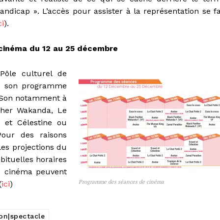
ndicap ». L’accès pour assister à la représentation se fa
ci
).
cinéma du 12 au 25 décembre
 Pôle culturel de
le son programme
. Son notamment à
nther Wakanda, Le
t et Célestine ou
Pour des raisons
les projections du
bituelles horaires
de cinéma peuvent
Programme des séances de cinéma
(
ici
)
on|spectacle