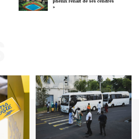
phénix renaît de ses cendres
»
S