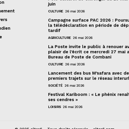
on
juin
nement
CULTURE
26 mai 2026
vers
Campagne surface PAC 2026 : Poursu
la télédéclaration en période de dé
ndien
tardif
e
AGRICULTURE
26 mai 2026
La Poste invite le public à renouer a
plaisir de l’écrit ce mercredi 27 mai 
Bureau de Poste de Combani
CULTURE
26 mai 2026
Lancement des bus M’safara avec d
premiers trajets sur le réseau interur
SOCIÉTÉ
26 mai 2026
Festival Kariboom : « Le phénix renaî
ses cendres »
LOISIRS
26 mai 2026