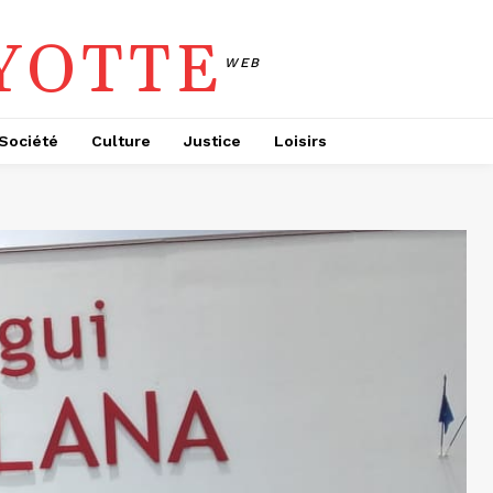
YOTTE
WEB
Société
Culture
Justice
Loisirs