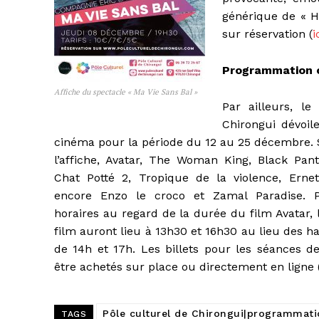
générique de « Ha
sur réservation (
i
Programmation 
Affiche du spectacle « Ma Vie Sans Bal »
Par ailleurs, le
Chirongui dévoi
cinéma pour la période du 12 au 25 décembre
l’affiche, Avatar, The Woman King, Black Pa
Chat Potté 2, Tropique de la violence, Erne
encore Enzo le croco et Zamal Paradise. 
horaires au regard de la durée du film Avatar, 
film auront lieu à 13h30 et 16h30 au lieu des ha
de 14h et 17h. Les billets pour les séances 
être achetés sur place ou directement en ligne 
Pôle culturel de Chirongui|programmati
TAGS