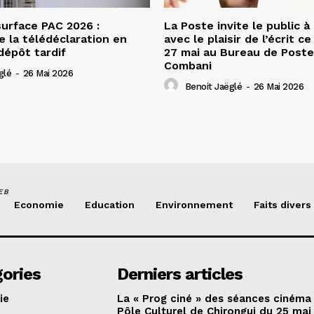
urface PAC 2026 :
La Poste invite le public à
e la télédéclaration en
avec le plaisir de l’écrit c
dépôt tardif
27 mai au Bureau de Poste
Combani
glé
-
26 Mai 2026
Benoit Jaëglé
-
26 Mai 2026
EB
Economie
Education
Environnement
Faits divers
ories
Derniers articles
ie
La « Prog ciné » des séances cinéma
Pôle Culturel de Chirongui du 25 mai