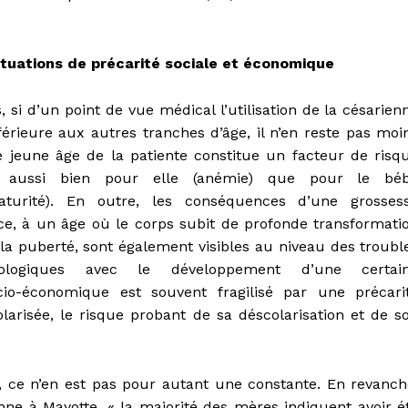
ituations de précarité sociale et économique
, si d’un point de vue médical l’utilisation de la césarien
férieure aux autres tranches d’âge, il n’en reste pas moi
e jeune âge de la patiente constitue un facteur de risq
é aussi bien pour elle (anémie) que pour le bé
aturité). En outre, les conséquences d’une grosses
ce, à un âge où le corps subit de profonde transformati
 la puberté, sont également visibles au niveau des troubl
hologiques avec le développement d’une certai
ocio-économique est souvent fragilisé par une précari
olarisée, le risque probant de sa déscolarisation et de s
l, ce n’en est pas pour autant une constante. En revanch
ne à Mayotte, « la majorité des mères indiquent avoir é