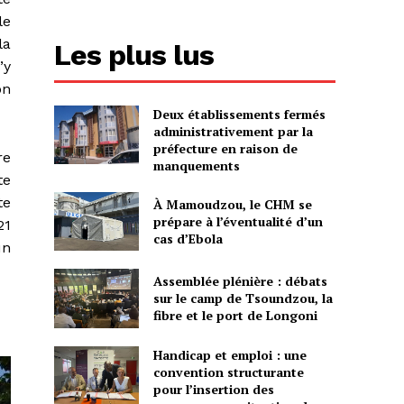
le
la
Les plus lus
’y
on
Deux établissements fermés
administrativement par la
préfecture en raison de
re
manquements
te
te
À Mamoudzou, le CHM se
prépare à l’éventualité d’un
21
cas d’Ebola
un
Assemblée plénière : débats
sur le camp de Tsoundzou, la
fibre et le port de Longoni
Handicap et emploi : une
convention structurante
pour l’insertion des