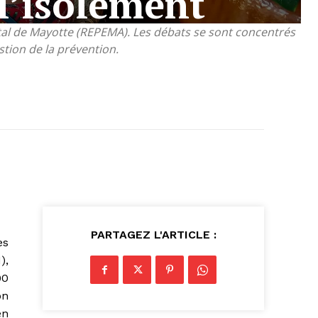
 l’isolement
atal de Mayotte (REPEMA). Les débats se sont concentrés
tion de la prévention.
PARTAGEZ L'ARTICLE :
es
),
90
on
en