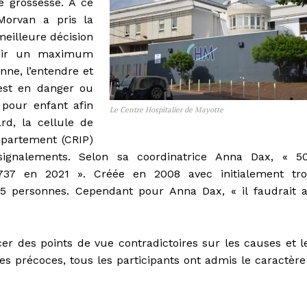
e grossesse. A ce
Morvan a pris la
meilleure décision
tenir un maximum
nne, l’entendre et
 est en danger ou
e pour enfant afin
Le Centre Hospitalier de Mayotte
rd, la cellule de
épartement (CRIP)
ignalements. Selon sa coordinatrice Anna Dax, « 5
737 en 2021 ». Créée en 2008 avec initialement tro
15 personnes. Cependant pour Anna Dax, « il faudrait 
er des points de vue contradictoires sur les causes et l
 précoces, tous les participants ont admis le caractère