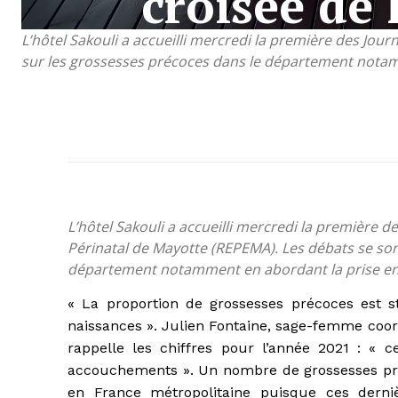
croisée de 
L’hôtel Sakouli a accueilli mercredi la première des Jo
sur les grossesses précoces dans le département notamm
L’hôtel Sakouli a accueilli mercredi la première 
Périnatal de Mayotte (REPEMA). Les débats se son
département notamment en abordant la prise en c
« La proportion de grossesses précoces est s
naissances ». Julien Fontaine, sage-femme coor
rappelle les chiffres pour l’année 2021 : « c
accouchements ». Un nombre de grossesses préc
en France métropolitaine puisque ces derni