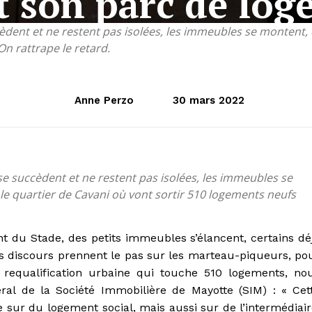
it son parc de lo
èdent et ne restent pas isolées, les immeubles se montent,
n rattrape le retard.
Anne Perzo
30 mars 2022
se succèdent et ne restent pas isolées, les immeubles se
e quartier de Cavani où vont sortir 510 logements neufs
 du Stade, des petits immeubles s’élancent, certains dé
es discours prennent le pas sur les marteau-piqueurs, po
 requalification urbaine qui touche 510 logements, no
al de la Société Immobilière de Mayotte (SIM) : « Cet
e sur du logement social, mais aussi sur de l’intermédiair