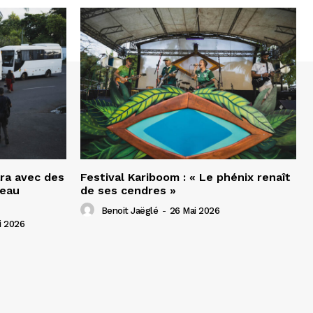
ra avec des
Festival Kariboom : « Le phénix renaît
seau
de ses cendres »
Benoit Jaëglé
-
26 Mai 2026
i 2026