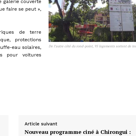
e galerie couverte
ue faire se peut »,
riques de terre
que, protections
De l’autre côté du rond-point, 95 logements sortent de te
uffe-eau solaires,
s pour voitures
Article suivant
Nouveau programme ciné à Chirongui :