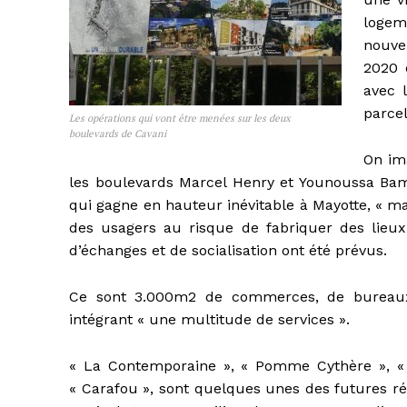
logem
nouve
2020 
avec l
parcel
Les opérations qui vont être menées sur les deux
boulevards de Cavani
On im
les boulevards Marcel Henry et Younoussa Bama
qui gagne en hauteur inévitable à Mayotte, « mai
des usagers au risque de fabriquer des lieux 
d’échanges et de socialisation ont été prévus.
Ce sont 3.000m2 de commerces, de bureaux e
intégrant « une multitude de services ».
« La Contemporaine », « Pomme Cythère », « V
« Carafou », sont quelques unes des futures ré