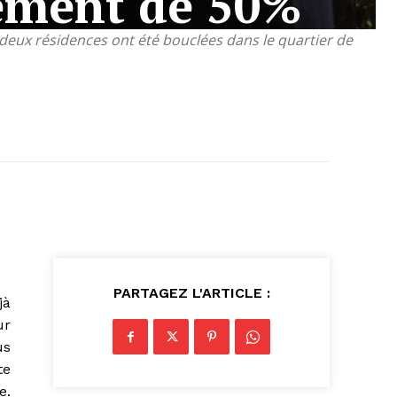
gement de 50%
 deux résidences ont été bouclées dans le quartier de
PARTAGEZ L'ARTICLE :
jà
ur
us
te
e.