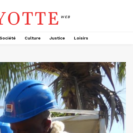
YOTTE
WEB
Société
Culture
Justice
Loisirs