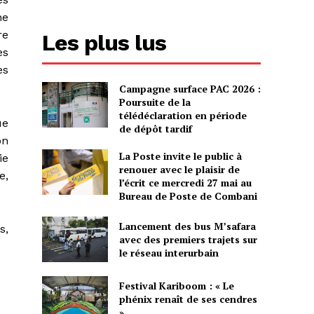
ne
re
Les plus lus
es
es
Campagne surface PAC 2026 :
Poursuite de la
télédéclaration en période
ue
de dépôt tardif
on
La Poste invite le public à
ie
renouer avec le plaisir de
e,
l’écrit ce mercredi 27 mai au
Bureau de Poste de Combani
Lancement des bus M’safara
s,
avec des premiers trajets sur
le réseau interurbain
Festival Kariboom : « Le
phénix renaît de ses cendres
»