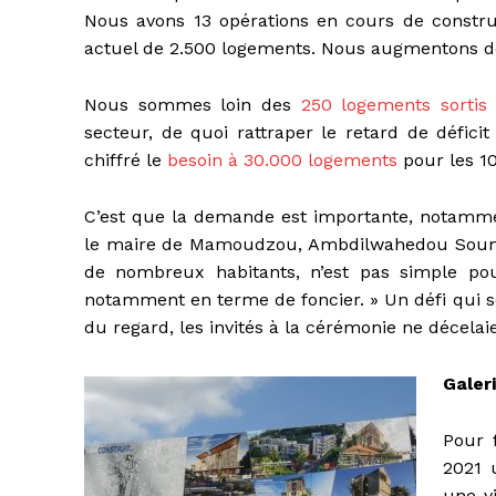
Nous avons 13 opérations en cours de construc
actuel de 2.500 logements. Nous augmentons de
Nous sommes loin des
250 logements sortis 
secteur, de quoi rattraper le retard de défici
chiffré le
besoin à 30.000 logements
pour les 1
C’est que la demande est importante, notamme
le maire de Mamoudzou, Ambdilwahedou Soumaila 
de nombreux habitants, n’est pas simple po
notamment en terme de foncier. » Un défi qui se
du regard, les invités à la cérémonie ne décelai
Galer
Pour f
2021 
une vi