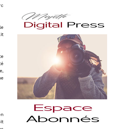
rc
le
it
te
té
e,
ne
en
it
es