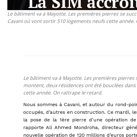
La SIM accro
Le bâtiment va à Mayotte. Les premières pierres se succ
Cavani où vont sortir 510 logements neufs cette année. O
Le bâtiment va à Mayotte. Les premières pierres 
montent, deux résidences ont été bouclées dans l
cette année. On rattrape le retard.
Nous sommes à Cavani, et autour du rond-point
occupés, d’autres en construction. Ce mardi, l
la pose de la 1ère pierre d’une opération de
rapporte Ali Ahmed Mondroha, directeur génér
nouvelle opération de 120 millions d’euros port