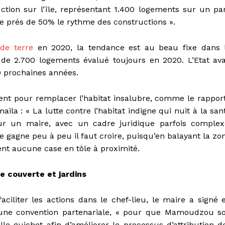
tion sur l’île, représentant 1.400 logements sur un pa
 prés de 50% le rythme des constructions ».
de terre
en 2020, la tendance est au beau fixe dans 
t de 2.700 logements évalué toujours en 2020. L’Etat ava
0 prochaines années.
nt pour remplacer l’habitat insalubre, comme le rappor
: « La lutte contre l’habitat indigne qui nuit à la san
ur un maire, avec un cadre juridique parfois complex
 gagne peu à peu il faut croire, puisqu’en balayant la zo
ent aucune case en tôle à proximité.
ie couverte et jardins
aciliter les actions dans le chef-lieu, le maire a signé 
une convention partenariale, « pour que Mamoudzou so
lle-guichet afin d’améliorer le processus d’attribution d