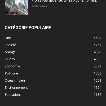
« On a tout dépensé, on n’a plus rien, on est...
5 mars 2026
CATÉGORIE POPULAIRE
Une
6440
Société
5254
orange
4628
Fil info
4356
Economie
2099
Politique
1750
Océan Indien
1551
Environnement
1154
Education
1136