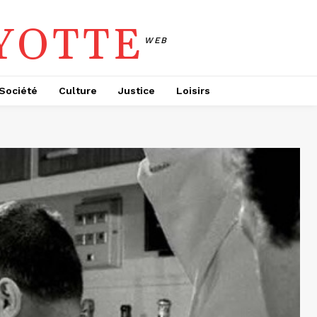
YOTTE
WEB
Société
Culture
Justice
Loisirs