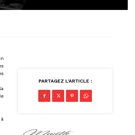
en
es
es
PARTAGEZ L'ARTICLE :
la
de
 à