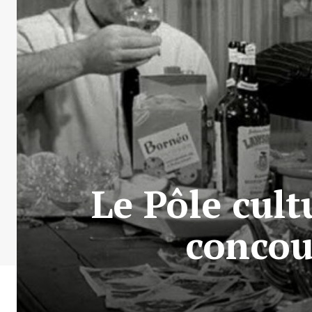
Le Pôle cult
concou