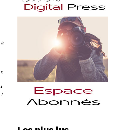
 à
ue
ui
 /
:
Les plus lus