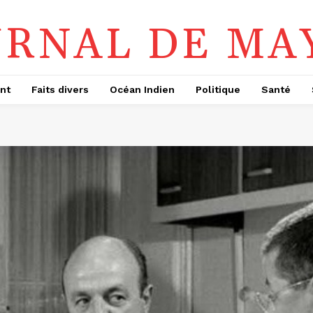
URNAL DE MA
nt
Faits divers
Océan Indien
Politique
Santé