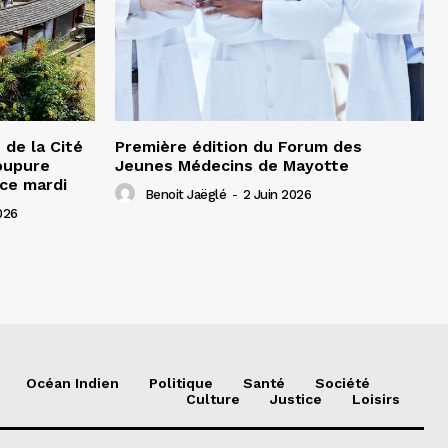
de la Cité
Première édition du Forum des
oupure
Jeunes Médecins de Mayotte
 ce mardi
Benoit Jaëglé
-
2 Juin 2026
026
Océan Indien
Politique
Santé
Société
Culture
Justice
Loisirs