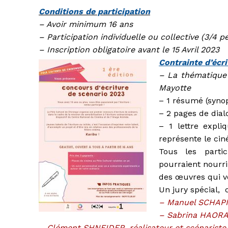
Conditions de participation
– Avoir minimum 16 ans
– Participation individuelle ou collective (3/4
– Inscription obligatoire avant le 15 Avril 2023
Contrainte d’écri
– La thématique 
Mayotte
– 1 résumé (synop
– 2 pages de dia
– 1 lettre expli
représente le cin
Tous les parti
pourraient nourri
des œuvres qui vo
Un jury spécial, 
– Manuel SCHAPIRA
– Sabrina HAORAU,
– Clément SHNEIDER, réalisateur et scénariste