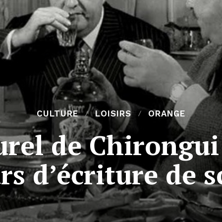
CULTURE
LOISIRS
ORANGE
urel de Chirongu
rs d’écriture de s