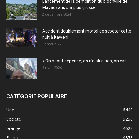
Lancement de la démolition du bidonville de
Mavadzani, « la plus grosse...
2 décembre 2024
Accident doublement mortel de scooter cette
nuit à Kawéni
12 mai 2022
« On a tout dépensé, on n’a plus rien, on est...
5 mars 2026
CATÉGORIE POPULAIRE
Une
6443
Société
5256
orange
4628
Fil info
4358