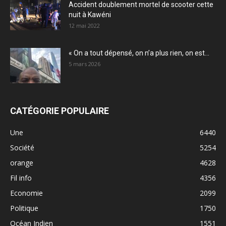
Accident doublement mortel de scooter cette
nuit à Kawéni
12 mai 2022
« On a tout dépensé, on n’a plus rien, on est...
5 mars 2026
CATÉGORIE POPULAIRE
Une
6440
Société
5254
orange
4628
Fil info
4356
Economie
2099
Politique
1750
Océan Indien
1551