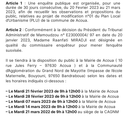
Article 1
: Une enquête publique est organisée, pour une
durée de 30 jours consécutive, du 20 Fevrier 2023 au 21 mars
2023, afin de recueillir les observations et propositions du
public, relatives au projet de modification n°01 du Plan Local
d’Urbanisme (PLU) de la commune de Acoua.
Article 2
: Conformément à la décision du Président du Tribunal
Administratif de Mamoudzou n° E23000004/ 97 en date du 20
janvier 2023, Madame Raanfati MIRADJI est désignée en
qualité du commissaire enquêteur pour mener l’enquête
susvisée.
Il se tiendra à la disposition du public à la Mairie de
Acoua ( 10
rue Jules Ferry – 97630 Acoua )
et à la Communauté
d’Agglomération du Grand Nord de Mayotte (Impasse de l’école
Maternelle, Bouyouni, 97650 Bandraboua) selon les dates et
les horaires indiqués ci-dessous :
– Le Mardi 21 février
2023 de 9h à 12h
00
à la
Mairie de Acoua
– Le Mardi 28 février 2023 de 9h à 12h00
à la Mairie de Acoua
– Le Mardi 07 mars 2023 de 9h à 12h00
à la Mairie de Acoua
– Le Mardi 14 mars 2023 de 9h à 12h00
à la Mairie de Acoua
– Le Mardi 21 mars 2022 de 9h à 12h00
au siège de la CAGNM