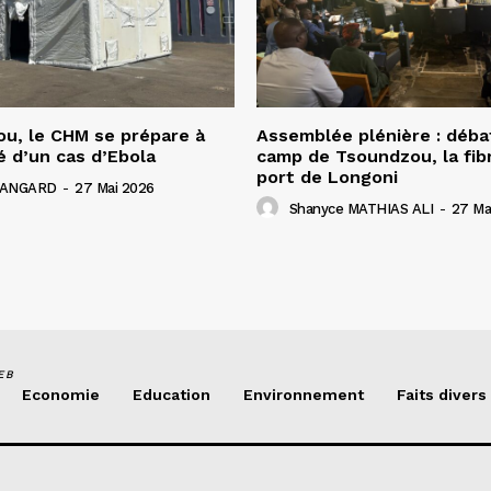
u, le CHM se prépare à
Assemblée plénière : déba
é d’un cas d’Ebola
camp de Tsoundzou, la fibr
port de Longoni
 HANGARD
-
27 Mai 2026
Shanyce MATHIAS ALI
-
27 Ma
EB
Economie
Education
Environnement
Faits divers