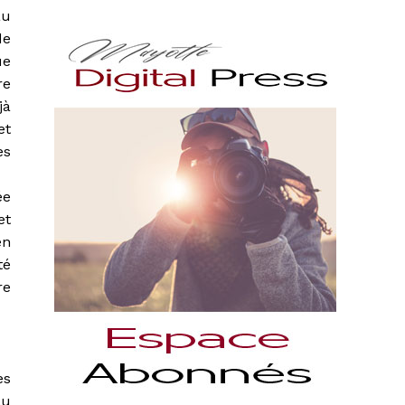
au
de
ue
re
jà
et
es
ée
et
en
té
re
es
au