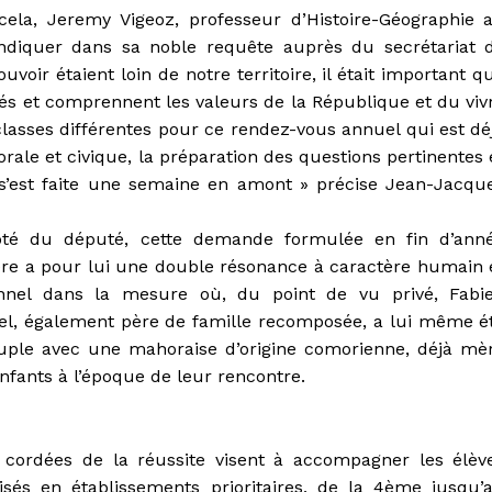
cela, Jeremy Vigeoz, professeur d’Histoire-Géographie 
indiquer dans sa noble requête auprès du secrétariat 
oir étaient loin de notre territoire, il était important q
ués et comprennent les valeurs de la République et du viv
lasses différentes pour ce rendez-vous annuel qui est dé
rale et civique, la préparation des questions pertinentes 
 s’est faite une semaine en amont » précise Jean-Jacqu
té du député, cette demande formulée en fin d’ann
ère a pour lui une double résonance à caractère humain 
nnel dans la mesure où, du point de vu privé, Fabi
el, également père de famille recomposée, a lui même é
uple avec une mahoraise d’origine comorienne, déjà mè
nfants à l’époque de leur rencontre.
 cordées de la réussite visent à accompagner les élèv
risés en établissements prioritaires, de la 4ème jusqu’