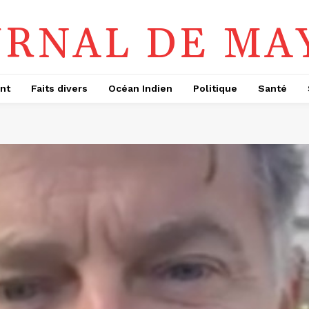
URNAL DE MA
nt
Faits divers
Océan Indien
Politique
Santé