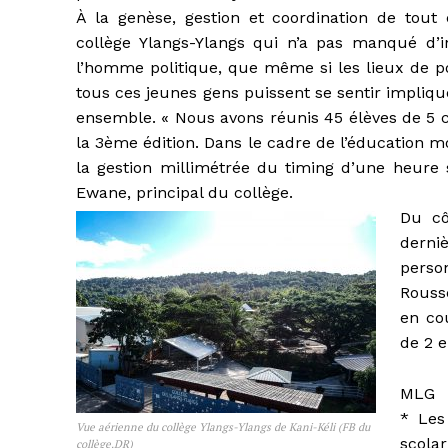
À la genèse, gestion et coordination de tout 
collège Ylangs-Ylangs qui n’a pas manqué d’
l’homme politique, que même si les lieux de pouv
tous ces jeunes gens puissent se sentir impliq
ensemble. « Nous avons réunis 45 élèves de 5 c
la 3ème édition. Dans le cadre de l’éducation mo
la gestion millimétrée du timing d’une heure
Ewane, principal du collège.
Du cô
derni
perso
Rouss
en co
de 2 e
MLG
* Les
Vue aérienne du collège Ylangs-Ylangs de Kani-Kéli (FB du
scola
collège.DR)