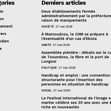
ories
Derniers articles
ie
Deux établissements fermés
administrativement par la préfectur
on
raison de manquements
nement
SOCIÉTÉ
27 mai 2026
vers
À Mamoudzou, le CHM se prépare à
l’éventualité d’un cas d’Ebola
ndien
SANTÉ
27 mai 2026
e
Assemblée plénière : débats sur le 
de Tsoundzou, la fibre et le port de
Longoni
POLITIQUE
27 mai 2026
Handicap et emploi : une convention
structurante pour l’insertion des
personnes en situation de handicap
SOCIAL
27 mai 2026
Le Festival international de l’image 
marine célèbre ses 30 ans avec une 
riche en nouveautés