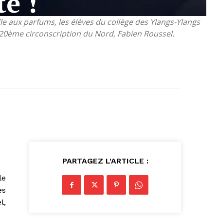
e !
île aux parfums, les élèves du collège des Ylangs-Ylangs
a 20ème circonscription du Nord, Fabien Roussel.
PARTAGEZ L'ARTICLE :
le
es
l,