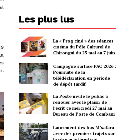
es
Les plus lus
La « Prog ciné » des séances
cinéma du Pôle Culturel de
19
Chirongui du 25 mai au 7 juin
la
es
Campagne surface PAC 2026 :
ts
Poursuite de la
télédéclaration en période
de dépôt tardif
La Poste invite le public à
renouer avec le plaisir de
l’écrit ce mercredi 27 mai au
Bureau de Poste de Combani
Lancement des bus M’safara
avec des premiers trajets sur
le réseau interurbain