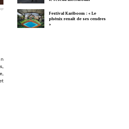
rop
Festival Kariboom : « Le
phénix renaît de ses cendres
»
un
s,
e,
et