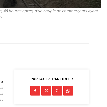
on, 48 heures après, d’un couple de commerçants ayant
r.
PARTAGEZ L'ARTICLE :
de
la
la
et