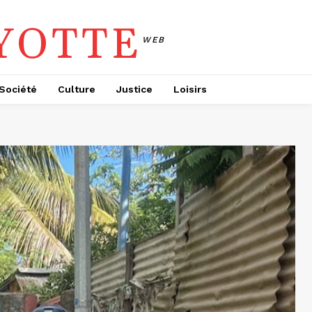
YOTTE
WEB
Société
Culture
Justice
Loisirs