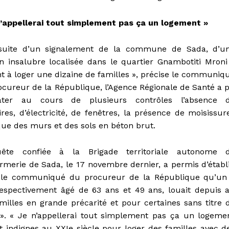
n’appellerai tout simplement pas ça un logement »
suite d’un signalement de la commune de Sada, d’u
n insalubre localisée dans le quartier Gnambotiti Mroni
t à loger une dizaine de familles », précise le communiq
ocureur de la République, l’Agence Régionale de Santé a 
ater au cours de plusieurs contrôles l’absence 
ires, d’électricité, de fenêtres, la présence de moisissur
que des murs et des sols en béton brut.
uête confiée à la Brigade territoriale autonome 
merie de Sada, le 17 novembre dernier, a permis d’établi
 le communiqué du procureur de la République qu’un
espectivement âgé de 63 ans et 49 ans, louait depuis 
lles en grande précarité et pour certaines sans titre 
. « Je n’appellerai tout simplement pas ça un logeme
indignes au XXIe siècle pour loger des familles avec d