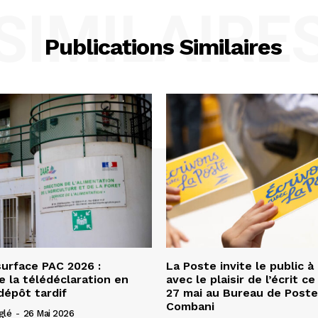
SIMILAIRE
Publications Similaires
urface PAC 2026 :
La Poste invite le public à
e la télédéclaration en
avec le plaisir de l’écrit c
dépôt tardif
27 mai au Bureau de Poste
Combani
glé
-
26 Mai 2026