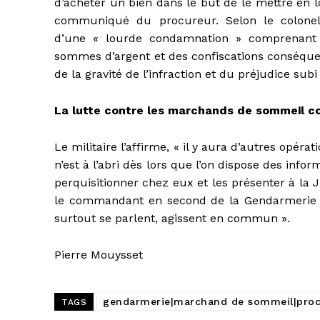
d’acheter un bien dans le but de le mettre en lo
communiqué du procureur. Selon le colonel C
d’une « lourde condamnation » comprenant 
sommes d’argent et des confiscations conséque
de la gravité de l’infraction et du préjudice sub
La lutte contre les marchands de sommeil c
Le militaire l’affirme, « il y aura d’autres opé
n’est à l’abri dès lors que l’on dispose des info
perquisitionner chez eux et les présenter à la J
le commandant en second de la Gendarmerie de M
surtout se parlent, agissent en commun ».
Pierre Mouysset
gendarmerie|marchand de sommeil|procu
TAGS