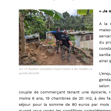
« Je 
A la 
maiso
servan
du pr
const
sanita
ainsi 
Les 19 chambres insalubres étaient louées à des familles en
L’enq
grande précarité
gendar
selon
couple de commerçant tenant une épicerie, r
moins 6 ans, 19 chambres de 20 m2, à des fami
séjour pour la somme de 80 euros par mois »
quand vous voyez les conditions complètement 