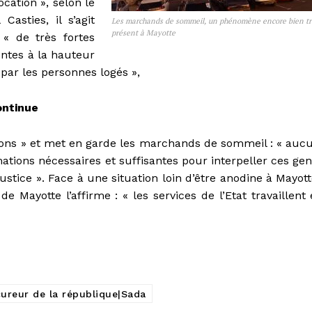
cation », selon le
asties, il s’agit
Les marchands de sommeil, un phénomène encore bien t
présent à Mayotte
« de très fortes
ntes à la hauteur
i par les personnes logés »,
ontinue
rations » et met en garde les marchands de sommeil : « auc
rmations nécessaires et suffisantes pour interpeller ces gen
ustice ». Face à une situation loin d’être anodine à Mayott
ayotte l’affirme : « les services de l’Etat travaillent 
reur de la république|Sada